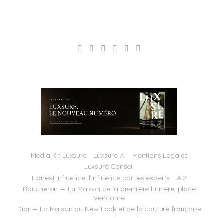
Media Kit Luxsure
Luxsure AI
Mentions Légales
Luxsure Conseil
Honest Influence, l’influence par les experts
AI2
Boucheron — La Maison de la première lumière, place
Vendôme
Dior — La Maison du New Look et de la couture française