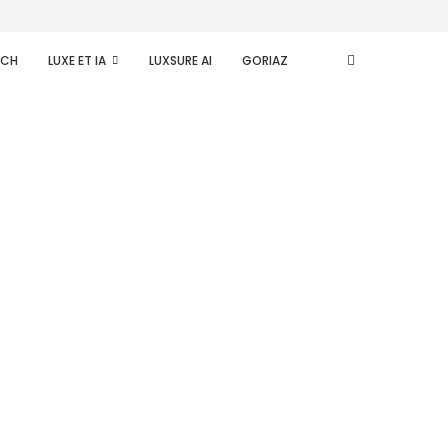
ECH
LUXE ET IA
LUXSURE AI
GORIAZ