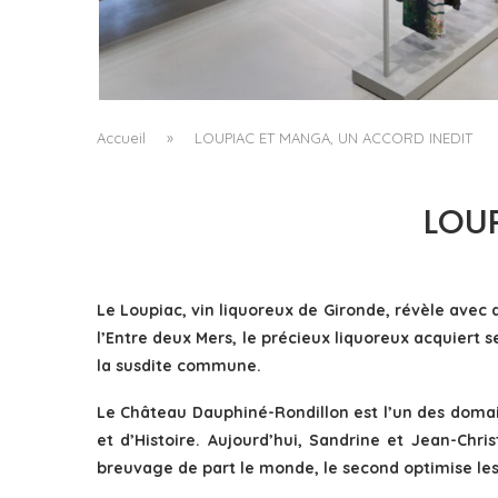
ISSEY MIYAKE AU 45 MADISON AVENUE : LE
PLI COMME PRINCIPE ARCHITECTURAL
by
Pascal Iakovou
Accueil
»
LOUPIAC ET MANGA, UN ACCORD INEDIT
LOU
Le Loupiac, vin liquoreux de Gironde, révèle avec 
l’Entre deux Mers, le précieux liquoreux acquiert s
la susdite commune.
Le Château Dauphiné-Rondillon est l’un des domain
et d’Histoire. Aujourd’hui, Sandrine et Jean-Chr
breuvage de part le monde, le second optimise les