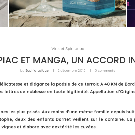
PORTOFINO CHERCHE L’INTENSITÉ À VINGT
DEGRÉS
by
PASCAL IAKOVOU
Vins et Spiritueux
PIAC ET MANGA, UN ACCORD IN
by
Sophia Lafaye
2 décembre 2015
0 comments
délicatesse et élégance la poésie de ce terroir. A 40 KM de Bord
es lettres de noblesse en toute légitimité. Appellation d’Origi
es les plus prisés. Aux mains d’une même famille depuis huit g
istophe, deux des enfants Darriet veillent sur le domaine. La
 vignes et élabore avec dextérité les cuvées.