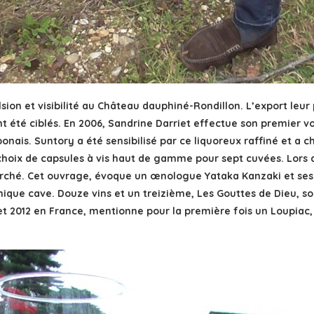
ion et visibilité au Château dauphiné-Rondillon. L’export leur 
ont été ciblés. En 2006, Sandrine Darriet effectue son premier
onais. Suntory a été sensibilisé par ce liquoreux raffiné et a c
 choix de capsules à vis haut de gamme pour sept cuvées. Lors
ché. Cet ouvrage, évoque un œnologue Yataka Kanzaki et ses fils
hique cave. Douze vins et un treizième, Les Gouttes de Dieu, s
 2012 en France, mentionne pour la première fois un Loupiac, c