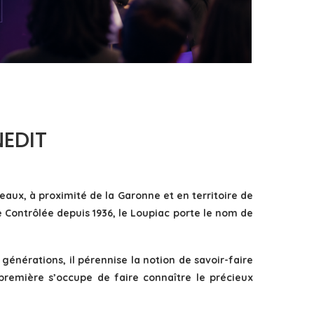
DANS LA TECH, LA PARITÉ N’EST PLUS UN
SUJET D’IMAGE MAIS DE...
by
Pascal Iakovou
EDIT
eaux, à proximité de la Garonne et en territoire de
ne Contrôlée depuis 1936, le Loupiac porte le nom de
énérations, il pérennise la notion de savoir-faire
 première s’occupe de faire connaître le précieux