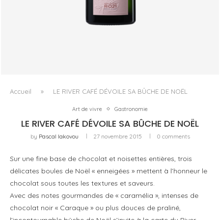
LALLIER R.021 BRUT ROSÉ, OU LA QUESTION DU ROSÉ
COMME VIN DE...
Accueil
»
LE RIVER CAFÉ DÉVOILE SA BÛCHE DE NOËL
Art de vivre
Gastronomie
LE RIVER CAFÉ DÉVOILE SA BÛCHE DE NOËL
by
Pascal Iakovou
27 novembre 2015
0 comments
Sur une fine base de chocolat et noisettes entières, trois
délicates boules de Noël « enneigées » mettent à l’honneur le
chocolat sous toutes les textures et saveurs.
Avec des notes gourmandes de « caramélia », intenses de
chocolat noir « Caraque » ou plus douces de praliné,
l’incontournable bûche de Noël s’invite à la carte du River