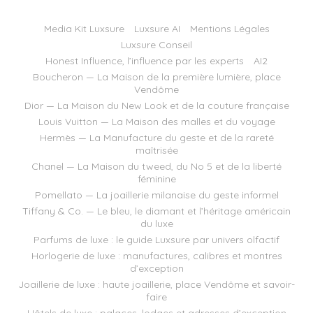
Media Kit Luxsure
Luxsure AI
Mentions Légales
Luxsure Conseil
Honest Influence, l’influence par les experts
AI2
Boucheron — La Maison de la première lumière, place
Vendôme
Dior — La Maison du New Look et de la couture française
Louis Vuitton — La Maison des malles et du voyage
Hermès — La Manufacture du geste et de la rareté
maîtrisée
Chanel — La Maison du tweed, du No 5 et de la liberté
féminine
Pomellato — La joaillerie milanaise du geste informel
Tiffany & Co. — Le bleu, le diamant et l’héritage américain
du luxe
Parfums de luxe : le guide Luxsure par univers olfactif
Horlogerie de luxe : manufactures, calibres et montres
d’exception
Joaillerie de luxe : haute joaillerie, place Vendôme et savoir-
faire
Hôtels de luxe : palaces, lodges et adresses d’exception