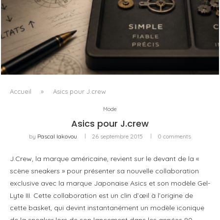
L’OBSESSION DES AGENTS IA MASQUE SOUVENT LE VRAI
PROBLÈME
Accueil
»
Asics pour J.crew
Mode
Asics pour J.crew
by
Pascal Iakovou
26 septembre 2015
0 comments
J.Crew, la marque américaine, revient sur le devant de la «
scène sneakers » pour présenter sa nouvelle collaboration
exclusive avec la marque Japonaise Asics et son modèle Gel-
Lyte III. Cette collaboration est un clin d’œil à l’origine de
cette basket, qui devint instantanément un modèle iconique
de la sneaker lors de son lancement dans les années 90.