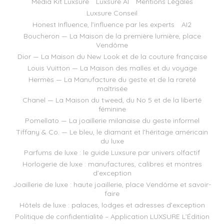
Media Kit Luxsure
Luxsure AI
Mentions Légales
Luxsure Conseil
Honest Influence, l’influence par les experts
AI2
Boucheron — La Maison de la première lumière, place
Vendôme
Dior — La Maison du New Look et de la couture française
Louis Vuitton — La Maison des malles et du voyage
Hermès — La Manufacture du geste et de la rareté
maîtrisée
Chanel — La Maison du tweed, du No 5 et de la liberté
féminine
Pomellato — La joaillerie milanaise du geste informel
Tiffany & Co. — Le bleu, le diamant et l’héritage américain
du luxe
Parfums de luxe : le guide Luxsure par univers olfactif
Horlogerie de luxe : manufactures, calibres et montres
d’exception
Joaillerie de luxe : haute joaillerie, place Vendôme et savoir-
faire
Hôtels de luxe : palaces, lodges et adresses d’exception
Politique de confidentialité – Application LUXSURE L’Édition