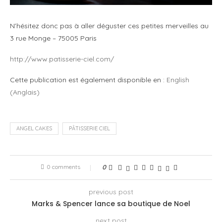
N’hésitez donc pas à aller déguster ces petites merveilles au
3 rue Monge – 75005 Paris
http://www.patisserie-ciel.com/
Cette publication est également disponible en :
English
(
Anglais
)
ANGEL CAKES
PÂTISSERIE CIEL
0 comments
0
previous post
Marks & Spencer lance sa boutique de Noel
next post