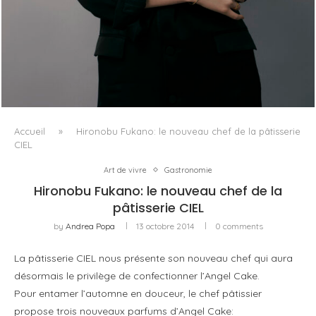
AYAKA MIYOSHI REJOINT BOUCHERON, OU
L’ÉMERGENCE D’UNE NOUVELLE CARTOGRAPHIE
CULTURELLE DU LUXE...
Accueil
»
Hironobu Fukano: le nouveau chef de la pâtisserie
CIEL
Art de vivre
Gastronomie
Hironobu Fukano: le nouveau chef de la
pâtisserie CIEL
by
Andrea Popa
13 octobre 2014
0 comments
La pâtisserie CIEL nous présente son nouveau chef qui aura
désormais le privilège de confectionner l’Angel Cake.
Pour entamer l’automne en douceur, le chef pâtissier
propose trois nouveaux parfums d’Angel Cake: