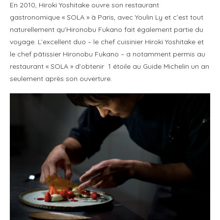
En 2010, Hiroki Yoshitake ouvre son restaurant
gastronomique « SOLA » à Paris, avec Youlin Ly et c’est tout
naturellement qu’Hironobu Fukano fait également partie du
voyage. L’excellent duo – le chef cuisinier Hiroki Yoshitake et
le chef pâtissier Hironobu Fukano – a notamment permis au
restaurant « SOLA » d’obtenir 1 étoile au Guide Michelin un an
seulement après son ouverture.