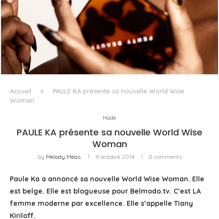
FENTY BEAUTY EXPLORE LA TEXTURE COMME LANGAGE
AVEC LE SUN STALK’R SOUFFLÉ...
Accueil
»
PAULE KA présente sa nouvelle World Wise
Woman
Mode
PAULE KA présente sa nouvelle World Wise
Woman
by
Melody Meas
9 octobre 2014
0 comments
Paule Ka a annoncé sa nouvelle World Wise Woman. Elle
est belge. Elle est blogueuse pour Belmodo.tv. C’est LA
femme moderne par excellence. Elle s’appelle Tiany
Kiriloff.