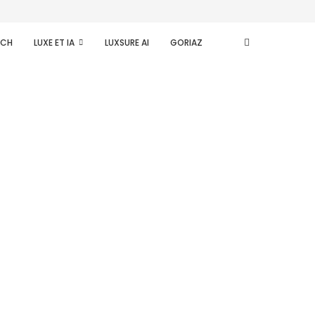
ECH
LUXE ET IA
LUXSURE AI
GORIAZ