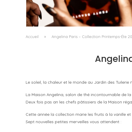
FENTY BEAUTY EXPLORE LA TEXTURE COMM
LANGAGE AVEC LE SUN STALK’R SOUFFLÉ...
by
Pascal Iakovou
Accueil
»
Angelina Paris – Collection Printemps-Éte 20
Angelina
Le soleil, la chaleur et le monde au Jardin des Tuilerie n
La Maison Angelina, salon de thé incontournable de la c
Deux fois pas an les chefs pâtissiers de la Maison rég
Cette année la collection marie les fruits à la vanille 
Sept nouvelles petites merveilles vous attendent :