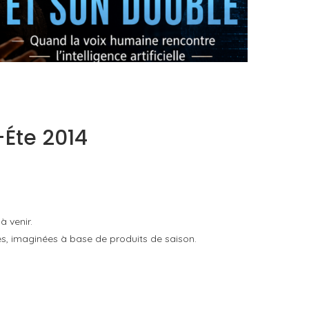
OPÉRA X IA : L’ORIGINAL ET SON DOUBLE
by
Pascal Iakovou
-Éte 2014
à venir.
es, imaginées à base de produits de saison.