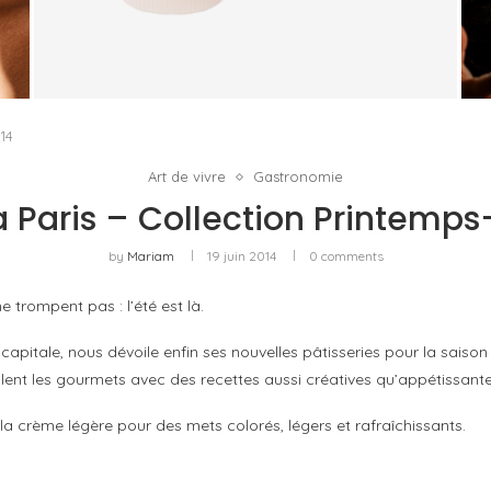
E
TRUDON DÉPLACE LE PARFUM VERS LE GESTE
QUOTIDIEN
by
PASCAL IAKOVOU
14
Art de vivre
Gastronomie
 Paris – Collection Printemps
by
Mariam
19 juin 2014
0 comments
e trompent pas : l’été est là.
apitale, nous dévoile enfin ses nouvelles pâtisseries pour la saison 
alent les gourmets avec des recettes aussi créatives qu’appétissant
et la crème légère pour des mets colorés, légers et rafraîchissants.