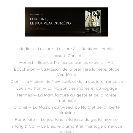
Media Kit Luxsure
Luxsure AI
Mentions Légales
Luxsure Conseil
Honest Influence, l’influence par les experts
AI2
Boucheron — La Maison de la première lumière, place
Vendôme
Dior — La Maison du New Look et de la couture française
Louis Vuitton — La Maison des malles et du voyage
Hermès — La Manufacture du geste et de la rareté
maîtrisée
Chanel — La Maison du tweed, du No 5 et de la liberté
féminine
Pomellato — La joaillerie milanaise du geste informel
Tiffany & Co. — Le bleu, le diamant et l’héritage américain
du luxe