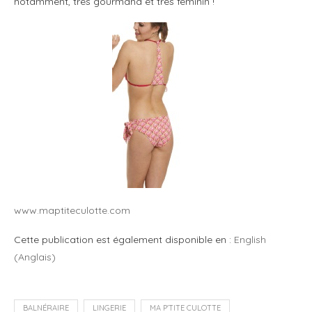
notamment, très gourmand et très féminin !
www.maptiteculotte.com
Cette publication est également disponible en :
English
(
Anglais
)
BALNÉRAIRE
LINGERIE
MA P'TITE CULOTTE