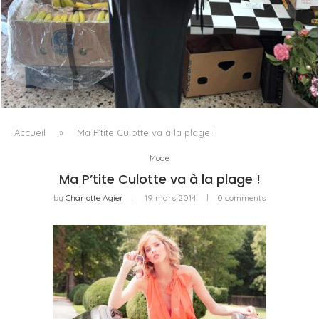
LE BAULETTO DE MM6 MAISON MARGIELA, OU LA
GÉOMÉTRIE COMME SEUL ORNEMENT
Accueil
»
Ma P’tite Culotte va à la plage !
Mode
Ma P’tite Culotte va à la plage !
by
Charlotte Agier
19 mars 2014
0 comments