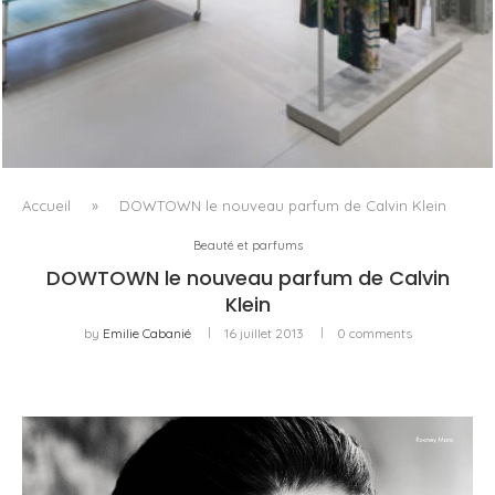
ISSEY MIYAKE AU 45 MADISON AVENUE : LE PLI COMME
PRINCIPE ARCHITECTURAL
Accueil
»
DOWTOWN le nouveau parfum de Calvin Klein
Beauté et parfums
DOWTOWN le nouveau parfum de Calvin
Klein
by
Emilie Cabanié
16 juillet 2013
0 comments