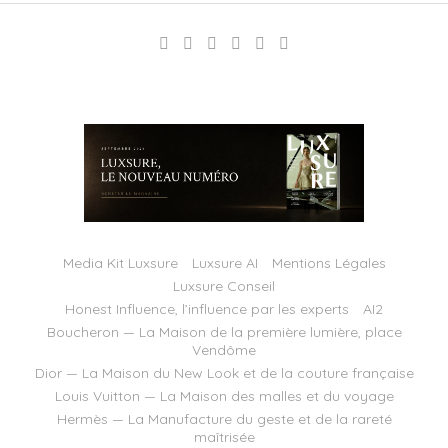
Media Kit Luxsure
Luxsure AI
Mentions Légales
Luxsure Conseil
Honest Influence, l’influence par les experts
AI2
Boucheron — La Maison de la première lumière, place
Vendôme
Dior — La Maison du New Look et de la couture française
Louis Vuitton — La Maison des malles et du voyage
Hermès — La Manufacture du geste et de la rareté
maîtrisée