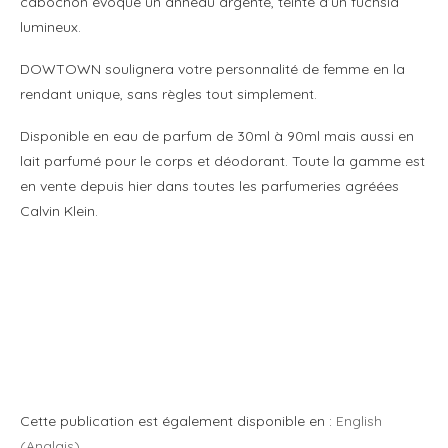
cabochon évoque un anneau argenté, teinté d’un fuchsia
lumineux.
DOWTOWN soulignera votre personnalité de femme en la
rendant unique, sans règles tout simplement.
Disponible en eau de parfum de 30ml à 90ml mais aussi en
lait parfumé pour le corps et déodorant. Toute la gamme est
en vente depuis hier dans toutes les parfumeries agréées
Calvin Klein.
Cette publication est également disponible en :
English
(
Anglais
)