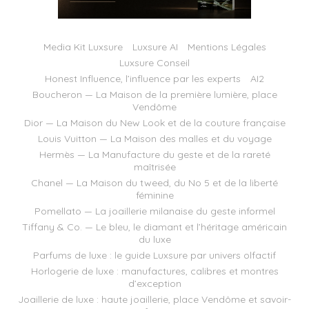
Media Kit Luxsure
Luxsure AI
Mentions Légales
Luxsure Conseil
Honest Influence, l’influence par les experts
AI2
Boucheron — La Maison de la première lumière, place
Vendôme
Dior — La Maison du New Look et de la couture française
Louis Vuitton — La Maison des malles et du voyage
Hermès — La Manufacture du geste et de la rareté
maîtrisée
Chanel — La Maison du tweed, du No 5 et de la liberté
féminine
Pomellato — La joaillerie milanaise du geste informel
Tiffany & Co. — Le bleu, le diamant et l’héritage américain
du luxe
Parfums de luxe : le guide Luxsure par univers olfactif
Horlogerie de luxe : manufactures, calibres et montres
d’exception
Joaillerie de luxe : haute joaillerie, place Vendôme et savoir-