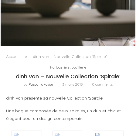
QUAND LE TEXTILE DEVIENT LUMIÈRE
Accueil
»
dinh van – Nouvelle Collection ‘Spirale’
Horlogerie et Joaillerie
dinh van – Nouvelle Collection ‘Spirale’
by
Pascal Iakovou
3 mars 2013
0 comments
dinh van présente sa nouvelle Collection ‘Spirale’
Une bague composée de deux spirales, un duo et chic et
élégant pour un design contemporain.