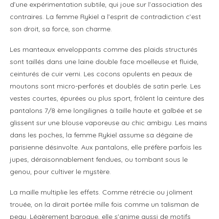
d’une expérimentation subtile, qui joue sur l’association des
contraires. La femme Rykiel a l’esprit de contradiction c’est
son droit, sa force, son charme.
Les manteaux enveloppants comme des plaids structurés
sont taillés dans une laine double face moelleuse et fluide,
ceinturés de cuir verni. Les cocons opulents en peaux de
moutons sont micro-perforés et doublés de satin perle. Les
vestes courtes, épurées ou plus sport, frôlent la ceinture des
pantalons 7/8 ème longilignes à taille haute et galbée et se
glissent sur une blouse vaporeuse au chic ambigu. Les mains
dans les poches, la femme Rykiel assume sa dégaine de
parisienne désinvolte. Aux pantalons, elle préfère parfois les
jupes, déraisonnablement fendues, ou tombant sous le
genou, pour cultiver le mystère.
La maille multiplie les effets. Comme rétrécie ou joliment
trouée, on la dirait portée mille fois comme un talisman de
peau. Légèrement baroque, elle s’anime aussi de motifs