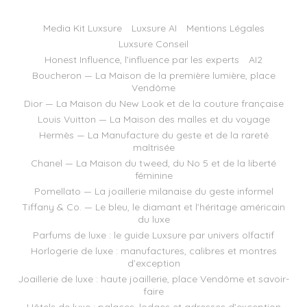
Media Kit Luxsure
Luxsure AI
Mentions Légales
Luxsure Conseil
Honest Influence, l’influence par les experts
AI2
Boucheron — La Maison de la première lumière, place
Vendôme
Dior — La Maison du New Look et de la couture française
Louis Vuitton — La Maison des malles et du voyage
Hermès — La Manufacture du geste et de la rareté
maîtrisée
Chanel — La Maison du tweed, du No 5 et de la liberté
féminine
Pomellato — La joaillerie milanaise du geste informel
Tiffany & Co. — Le bleu, le diamant et l’héritage américain
du luxe
Parfums de luxe : le guide Luxsure par univers olfactif
Horlogerie de luxe : manufactures, calibres et montres
d’exception
Joaillerie de luxe : haute joaillerie, place Vendôme et savoir-
faire
Hôtels de luxe : palaces, lodges et adresses d’exception