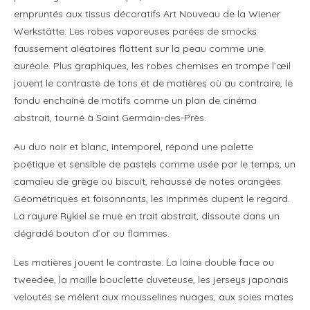
empruntés aux tissus décoratifs Art Nouveau de la Wiener
Werkstätte. Les robes vaporeuses parées de smocks
faussement aléatoires flottent sur la peau comme une
auréole. Plus graphiques, les robes chemises en trompe l’œil
jouent le contraste de tons et de matières où au contraire, le
fondu enchainé de motifs comme un plan de cinéma
abstrait, tourné à Saint Germain-des-Près.
Au duo noir et blanc, intemporel, répond une palette
poétique et sensible de pastels comme usée par le temps, un
camaïeu de grège ou biscuit, rehaussé de notes orangées.
Géométriques et foisonnants, les imprimés dupent le regard.
La rayure Rykiel se mue en trait abstrait, dissoute dans un
dégradé bouton d’or ou flammes.
Les matières jouent le contraste. La laine double face ou
tweedée, la maille bouclette duveteuse, les jerseys japonais
veloutés se mêlent aux mousselines nuages, aux soies mates