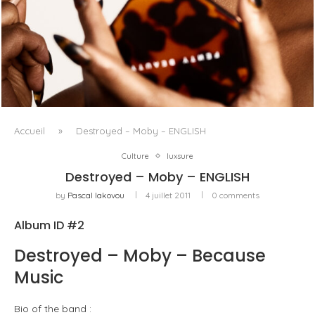
FENTY BEAUTY EXPLORE LA TEXTURE COMME LANGAGE
AVEC LE SUN STALK’R SOUFFLÉ...
Accueil
»
Destroyed – Moby – ENGLISH
Culture
luxsure
Destroyed – Moby – ENGLISH
by
Pascal Iakovou
4 juillet 2011
0 comments
Album ID #2
Destroyed – Moby – Because
Music
Bio of the band :