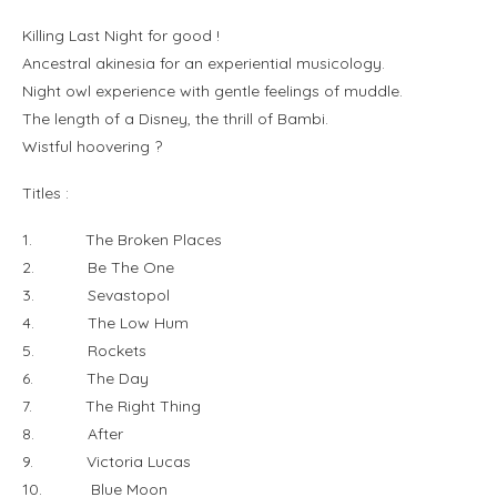
Killing Last Night for good !
Ancestral akinesia for an experiential musicology.
Night owl experience with gentle feelings of muddle.
The length of a Disney, the thrill of Bambi.
Wistful hoovering ?
Titles :
1. The Broken Places
2. Be The One
3. Sevastopol
4. The Low Hum
5. Rockets
6. The Day
7. The Right Thing
8. After
9. Victoria Lucas
10. Blue Moon