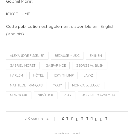
Gabriel Moret
ICKY THUMP
Cette publication est également disponible en :
English
(
Anglais
)
ALEXANDRE FISSELIER
BECAUSE MUSIC
EMINEM
GABRIEL MORET
GASPAR NOÉ
GEORGE W. BUSH
HARLEM
HÔTEL
ICKY THUMP
JAY-Z
MATHILDE FRANÇOIS
MOBY
MONICA BELLUCCI
NEW YORK
NIP/TUCK
PLAY
ROBERT DOWNEY JR
0 comments
0
previous post