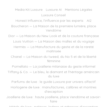
Media Kit Luxsure
Luxsure AI
Mentions Légales
Luxsure Conseil
Honest Influence, l’influence par les experts
AI2
Boucheron — La Maison de la première lumière, place
Vendôme
Dior — La Maison du New Look et de la couture française
Louis Vuitton — La Maison des malles et du voyage
Hermès — La Manufacture du geste et de la rareté
maîtrisée
Chanel — La Maison du tweed, du No 5 et de la liberté
féminine
Pomellato — La joaillerie milanaise du geste informel
Tiffany & Co. — Le bleu, le diamant et l’héritage américain
du luxe
Parfums de luxe : le guide Luxsure par univers olfactif
Horlogerie de luxe : manufactures, calibres et montres
d’exception
Joaillerie de luxe : haute joaillerie, place Vendôme et savoir-
faire
Hôtels de luxe : palaces, lodges et adresses d’exception