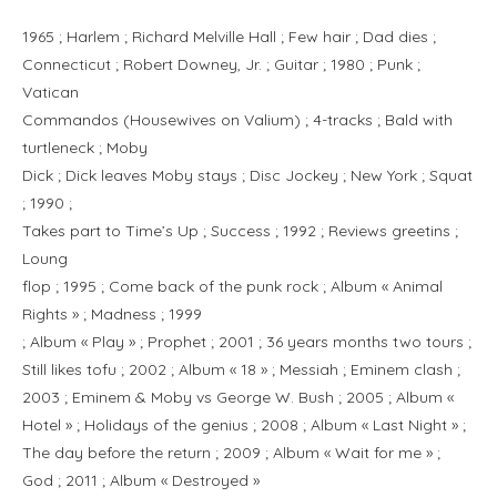
1965 ; Harlem ; Richard Melville Hall ; Few hair ; Dad dies ;
Connecticut ; Robert Downey, Jr. ; Guitar ; 1980 ; Punk ;
Vatican
Commandos (Housewives on Valium) ; 4-tracks ; Bald with
turtleneck ; Moby
Dick ; Dick leaves Moby stays ; Disc Jockey ; New York ; Squat
; 1990 ;
Takes part to Time’s Up ; Success ; 1992 ; Reviews greetins ;
Loung
flop ; 1995 ; Come back of the punk rock ; Album « Animal
Rights » ; Madness ; 1999
; Album « Play » ; Prophet ; 2001 ; 36 years months two tours ;
Still likes tofu ; 2002 ; Album « 18 » ; Messiah ; Eminem clash ;
2003 ; Eminem & Moby vs George W. Bush ; 2005 ; Album «
Hotel » ; Holidays of the genius ; 2008 ; Album « Last Night » ;
The day before the return ; 2009 ; Album « Wait for me » ;
God ; 2011 ; Album « Destroyed »