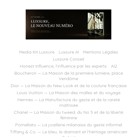
Media Kit Luxsure
Luxsure AI
Mentions Légales
Luxsure Conseil
Honest Influence, l’influence par les experts
AI2
Boucheron — La Maison de la première lumière, place
Vendôme
Dior — La Maison du New Look et de la couture française
Louis Vuitton — La Maison des malles et du voyage
Hermès — La Manufacture du geste et de la rareté
maîtrisée
Chanel — La Maison du tweed, du No 5 et de la liberté
féminine
Pomellato — La joaillerie milanaise du geste informel
Tiffany & Co. — Le bleu, le diamant et l’héritage américain