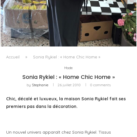
LE BAULETTO DE MM6 MAISON MARGIELA, OU LA
GÉOMÉTRIE COMME SEUL ORNEMENT
Accueil
»
Sonia Rykiel : « Home Chic Home »
Mode
Sonia Rykiel : « Home Chic Home »
by
Stephanie
26 juillet 2010
0 comments
Chic, décalé et luxueux, la maison Sonia Rykiel fait ses
premiers pas dans la décoration.
Un nouvel univers apparaît chez Sonia Rykiel. Tissus