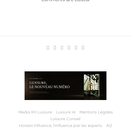
Media Kit Luxsure
Luxsure AI
Mentions Légales
Luxsure Conseil
Honest Influence, l’influence par les experts
AI2