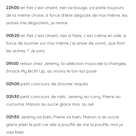
22h00
en fait c’est chiant, rien ne bouge, ça parle toujours
de la même chose, à force d’être dégoûté de moi même, les
autres me dégoûtent, je rentre.
00h20
en fait c’est chiant, rien à faire, c’est calme et vide, à
force de tourner sur moi même j’ai envie de vomir, que font
les autres ? Je sors.
01h00
retour chez Jeremy, la séléction musicale à changée,
Smack My Bicth Up, au moins le ton est posé.
02h00
petit concours de shooter tequila
02h30
petit concours de rails, Jeremy au curry, Pierre au
curcuma, Manon au sucre glace moi, au sel
02h30
Jeremy va bien, Pierre va bien, Manon a du sucre
glace plein le pull car elle a pouffé de rire la pouffe, moi je
vais bien