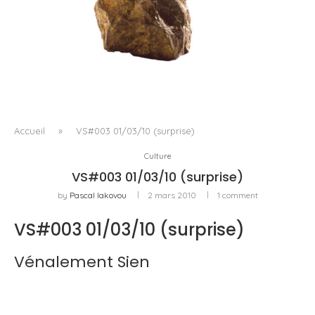
À WINGEN-SUR-MODER, QUINZE ANS DE CRISTAL
COMME TERRAIN D’ÉPREUVE
Accueil
»
VS#003 01/03/10 (surprise)
Culture
VS#003 01/03/10 (surprise)
by
Pascal Iakovou
2 mars 2010
1 comment
VS#003 01/03/10 (surprise)
Vénalement Sien