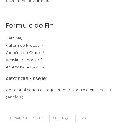
devant moi à Carrefour
Formule de Fin
Help Me,
Valium ou Prozac ?
Cocaïne ou Crack ?
Whisky ou Vodka ?
Ac Ack kA, AK AK KA,…
Alexandre Fisselier
Cette publication est également disponible en :
English
(
Anglais
)
ALEXANDRE FISSELIER
CHRONIQUE
VS