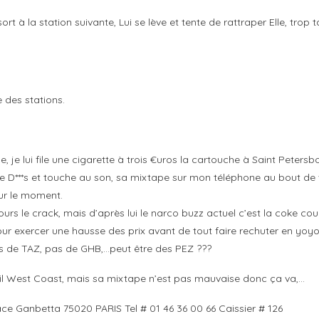
 sort à la station suivante, Lui se lève et tente de rattraper Elle, trop
e des stations.
 lui file une cigarette à trois €uros la cartouche à Saint Petersbour
lle D***s et touche au son, sa mixtape sur mon téléphone au bout de
our le moment.
urs le crack, mais d’après lui le narco buzz actuel c’est la coke coupé
 pour exercer une hausse des prix avant de tout faire rechuter en yo
as de TAZ, pas de GHB,…peut être des PEZ ???
avail West Coast, mais sa mixtape n’est pas mauvaise donc ça va,…
e Ganbetta 75020 PARIS Tel # 01 46 36 00 66 Caissier # 126