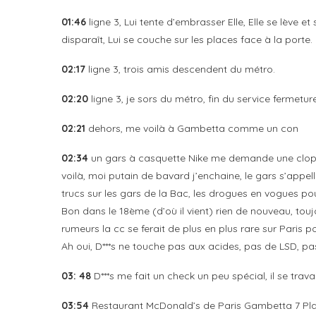
01:46
ligne 3, Lui tente d’embrasser Elle, Elle se lève et
disparaît, Lui se couche sur les places face à la porte.
02:17
ligne 3, trois amis descendent du métro.
02:20
ligne 3, je sors du métro, fin du service fermetur
02:21
dehors, me voilà à Gambetta comme un con
02:34
un gars à casquette Nike me demande une clope, je
voilà, moi putain de bavard j’enchaine, le gars s’appe
trucs sur les gars de la Bac, les drogues en vogues p
Bon dans le 18ème (d’où il vient) rien de nouveau, toujo
rumeurs la cc se ferait de plus en plus rare sur Paris
Ah oui, D***s ne touche pas aux acides, pas de LSD, p
03: 48
D***s me fait un check un peu spécial, il se tr
03:54
Restaurant McDonald’s de Paris Gambetta 7 Plac