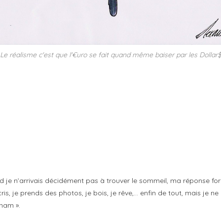
Le réalisme c'est que l'€uro se fait quand même baiser par les Dollar
 je n’arrivais décidément pas à trouver le sommeil, ma réponse form
cris, je prends des photos, je bois, je rêve,… enfin de tout, mais je ne 
anam ».