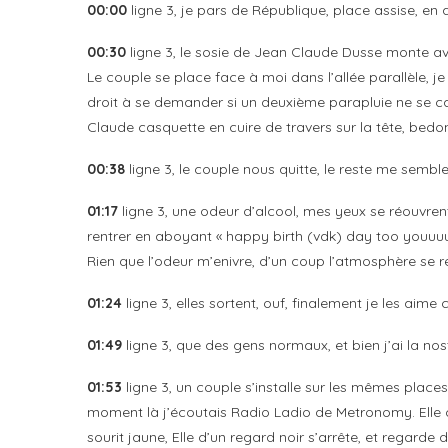
00:00
ligne 3, je pars de République, place assise, en 
00:30
ligne 3, le sosie de Jean Claude Dusse monte ave
Le couple se place face à moi dans l’allée parallèle, j
droit à se demander si un deuxième parapluie ne se cach
Claude casquette en cuire de travers sur la tête, b
00:38
ligne 3, le couple nous quitte, le reste me semble
01:17
ligne 3, une odeur d’alcool, mes yeux se réouvrent
rentrer en aboyant « happy birth (vdk) day too youuuuuu
Rien que l’odeur m’enivre, d’un coup l’atmosphère se 
01:24
ligne 3, elles sortent, ouf, finalement je les aime 
01:49
ligne 3, que des gens normaux, et bien j’ai la nost
01:53
ligne 3, un couple s’installe sur les mêmes place
moment là j’écoutais Radio Ladio de Metronomy. Elle cha
sourit jaune, Elle d’un regard noir s’arrête, et regarde d