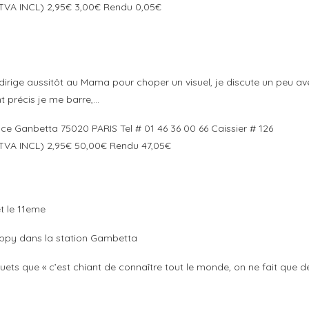
(TVA INCL) 2,95€ 3,00€ Rendu 0,05€
 dirige aussitôt au Mama pour choper un visuel, je discute un peu av
 précis je me barre,…
e Ganbetta 75020 PARIS Tel # 01 46 36 00 66 Caissier # 126
(TVA INCL) 2,95€ 50,00€ Rendu 47,05€
t le 11eme
ippy dans la station Gambetta
ets que « c’est chiant de connaître tout le monde, on ne fait que d