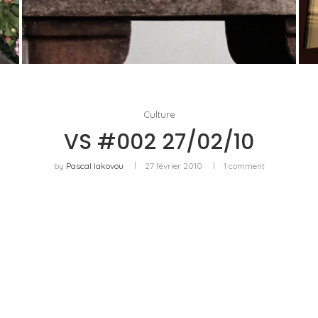
U
PORT CHARLOTTE 10 : CE QUE 40 PPM DIT
D’UNE RÉCOMPENSE SANS...
by
Pascal Iakovou
Culture
VS #002 27/02/10
by
Pascal Iakovou
27 février 2010
1 comment