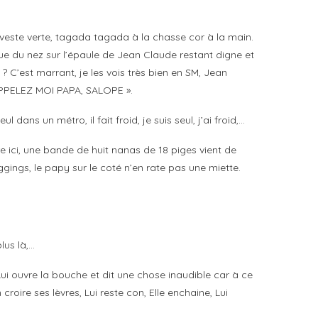
 veste verte, tagada tagada à la chasse cor à la main.
que du nez sur l’épaule de Jean Claude restant digne et
? C’est marrant, je les vois très bien en SM, Jean
APPELEZ MOI PAPA, SALOPE ».
ans un métro, il fait froid, je suis seul, j’ai froid,…
e ici, une bande de huit nanas de 18 piges vient de
gings, le papy sur le coté n’en rate pas une miette.
lus là,…
Lui ouvre la bouche et dit une chose inaudible car à ce
oire ses lèvres, Lui reste con, Elle enchaine, Lui