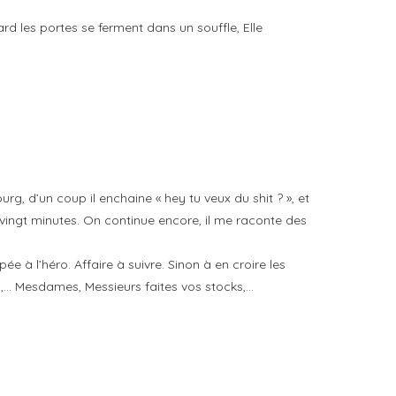
 tard les portes se ferment dans un souffle, Elle
g, d’un coup il enchaine « hey tu veux du shit ? », et
 vingt minutes. On continue encore, il me raconte des
e à l’héro. Affaire à suivre. Sinon à en croire les
yo,… Mesdames, Messieurs faites vos stocks,…