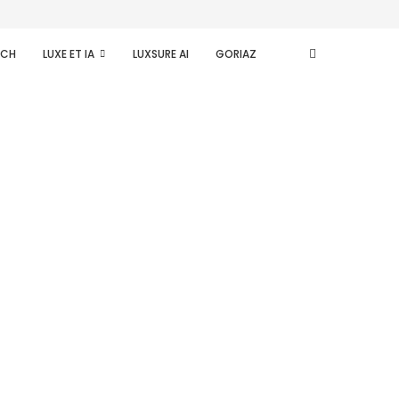
ECH
LUXE ET IA
LUXSURE AI
GORIAZ