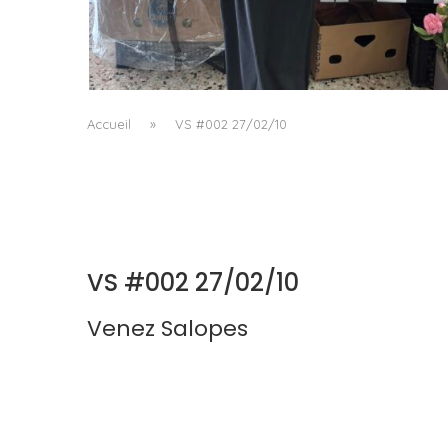
LE BAULETTO DE MM6 MAISON MARGIELA, O
LA GÉOMÉTRIE COMME SEUL ORNEMENT
by
Pascal Iakovou
Accueil
»
VS #002 27/02/10
VS #002 27/02/10
Venez Salopes