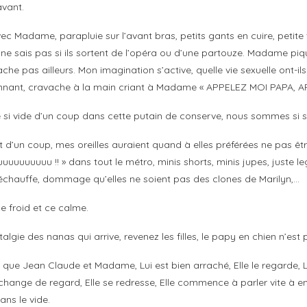
avant.
c Madame, parapluie sur l’avant bras, petits gants en cuire, petite
e ne sais pas si ils sortent de l’opéra ou d’une partouze. Madame pi
e pas ailleurs. Mon imagination s’active, quelle vie sexuelle ont-ils 
edonnant, cravache à la main criant à Madame « APPELEZ MOI PAPA, 
 si vide d’un coup dans cette putain de conserve, nous sommes si seul d
 d’un coup, mes oreilles auraient quand à elles préférées ne pas êtr
uuuuuuu !! » dans tout le métro, minis shorts, minis jupes, juste leg
réchauffe, dommage qu’elles ne soient pas des clones de Marilyn,…
ce froid et ce calme.
algie des nanas qui arrive, revenez les filles, le papy en chien n’est p
s que Jean Claude et Madame, Lui est bien arraché, Elle le regarde, 
nge de regard, Elle se redresse, Elle commence à parler vite à en cr
ans le vide.