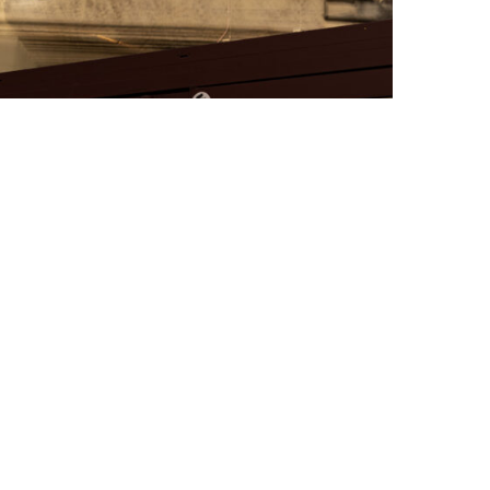
FAT BELLY, LA RÔTISSERIE ASIATIQUE COMME
CUISINE DU TEMPS LONG
by
PASCAL IAKOVOU