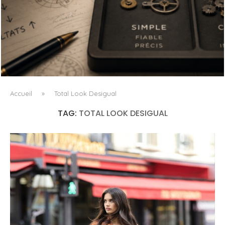
L’OBSESSION DES AGENTS IA MASQUE SOUVENT LE VRAI
PROBLÈME
Accueil
»
Total Look Desigual
TAG:
TOTAL LOOK DESIGUAL