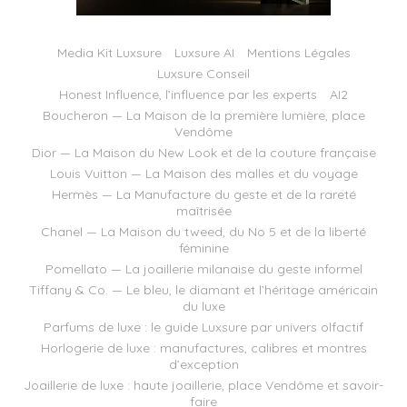
Media Kit Luxsure
Luxsure AI
Mentions Légales
Luxsure Conseil
Honest Influence, l’influence par les experts
AI2
Boucheron — La Maison de la première lumière, place
Vendôme
Dior — La Maison du New Look et de la couture française
Louis Vuitton — La Maison des malles et du voyage
Hermès — La Manufacture du geste et de la rareté
maîtrisée
Chanel — La Maison du tweed, du No 5 et de la liberté
féminine
Pomellato — La joaillerie milanaise du geste informel
Tiffany & Co. — Le bleu, le diamant et l’héritage américain
du luxe
Parfums de luxe : le guide Luxsure par univers olfactif
Horlogerie de luxe : manufactures, calibres et montres
d’exception
Joaillerie de luxe : haute joaillerie, place Vendôme et savoir-
faire