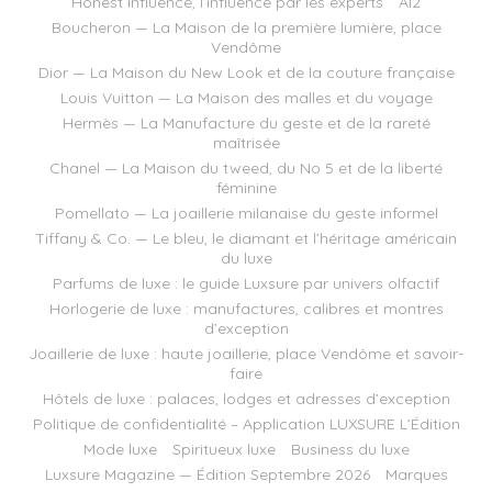
Honest Influence, l’influence par les experts
AI2
Boucheron — La Maison de la première lumière, place
Vendôme
Dior — La Maison du New Look et de la couture française
Louis Vuitton — La Maison des malles et du voyage
Hermès — La Manufacture du geste et de la rareté
maîtrisée
Chanel — La Maison du tweed, du No 5 et de la liberté
féminine
Pomellato — La joaillerie milanaise du geste informel
Tiffany & Co. — Le bleu, le diamant et l’héritage américain
du luxe
Parfums de luxe : le guide Luxsure par univers olfactif
Horlogerie de luxe : manufactures, calibres et montres
d’exception
Joaillerie de luxe : haute joaillerie, place Vendôme et savoir-
faire
Hôtels de luxe : palaces, lodges et adresses d’exception
Politique de confidentialité – Application LUXSURE L’Édition
Mode luxe
Spiritueux luxe
Business du luxe
Luxsure Magazine — Édition Septembre 2026
Marques