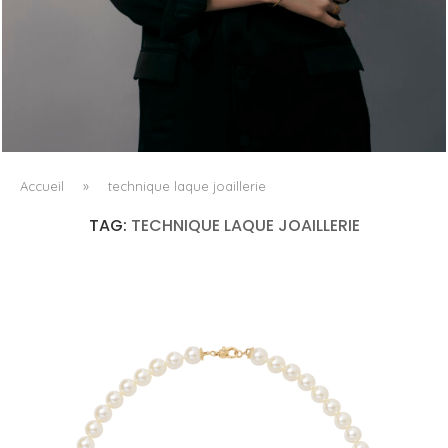
AYAKA MIYOSHI REJOINT BOUCHERON, OU
L’ÉMERGENCE D’UNE NOUVELLE CARTOGRAPHIE
CULTURELLE DU LUXE...
Accueil
»
technique laque joaillerie
TAG:
TECHNIQUE LAQUE JOAILLERIE