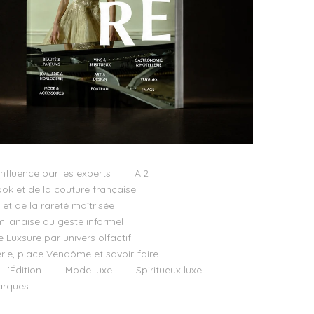
influence par les experts
AI2
ok et de la couture française
t de la rareté maîtrisée
milanaise du geste informel
e Luxsure par univers olfactif
llerie, place Vendôme et savoir-faire
 L’Édition
Mode luxe
Spiritueux luxe
rques