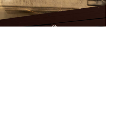
FAT BELLY, LA RÔTISSERIE ASIATIQUE COMME
CUISINE DU TEMPS LONG
by
PASCAL IAKOVOU