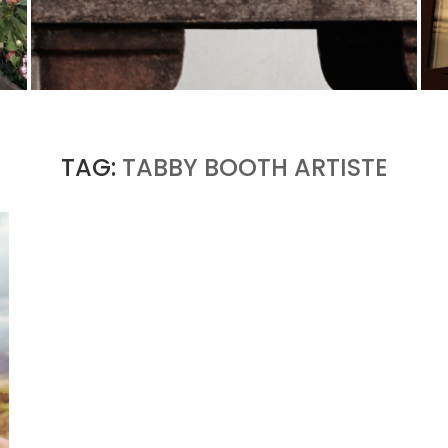
U
PORT CHARLOTTE 10 : CE QUE 40 PPM DIT
D’UNE RÉCOMPENSE SANS...
by
Pascal Iakovou
TAG:
TABBY BOOTH ARTISTE