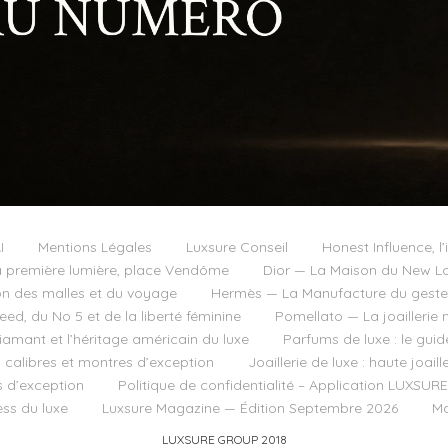
I
Mentions Légales
Luxsure Conseil
Honest Influence, l’
 première lumière, place Vendôme
Dior — La Maison du New Lo
on des malles et du voyage
Hermès — La Manufacture du geste e
d, du No 5 et de la liberté féminine
Pomellato — La joaillerie 
diamant et l’héritage américain du luxe
Parfums de luxe : le guid
, calibres et montres d’exception
Joaillerie de luxe : haute joai
s d’exception
Politique de confidentialité – Application LUXSURE
ss du luxe
Luxsure Magazine — Édition Septembre 2026
Ma
LUXSURE GROUP 2018