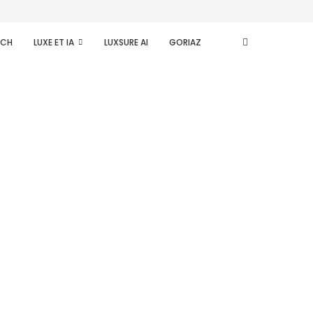
ECH
LUXE ET IA
LUXSURE AI
GORIAZ