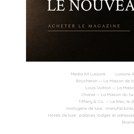
Media Kit Luxsure
Luxsure A
Boucheron — La Maison de la
Louis Vuitton — La Mais
Chanel — La Maison du twee
Tiffany & Co. — Le bleu, le 
Horlogerie de luxe : manufactures
Hôtels de luxe : palaces, lodges et adresse
Busine