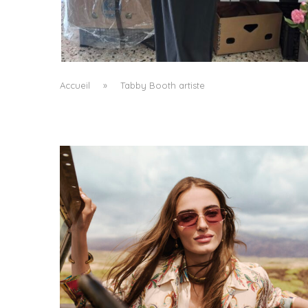
LE BAULETTO DE MM6 MAISON MARGIELA, O
LA GÉOMÉTRIE COMME SEUL ORNEMENT
by
Pascal Iakovou
Accueil
»
Tabby Booth artiste