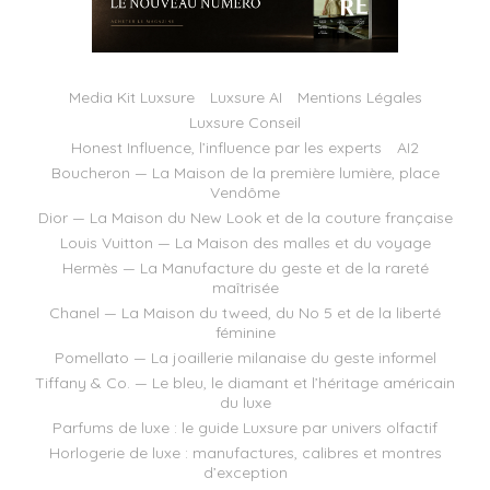
Media Kit Luxsure
Luxsure AI
Mentions Légales
Luxsure Conseil
Honest Influence, l’influence par les experts
AI2
Boucheron — La Maison de la première lumière, place
Vendôme
Dior — La Maison du New Look et de la couture française
Louis Vuitton — La Maison des malles et du voyage
Hermès — La Manufacture du geste et de la rareté
maîtrisée
Chanel — La Maison du tweed, du No 5 et de la liberté
féminine
Pomellato — La joaillerie milanaise du geste informel
Tiffany & Co. — Le bleu, le diamant et l’héritage américain
du luxe
Parfums de luxe : le guide Luxsure par univers olfactif
Horlogerie de luxe : manufactures, calibres et montres
d’exception