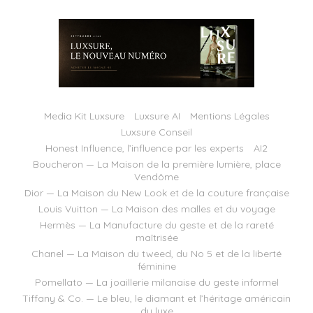
Media Kit Luxsure
Luxsure AI
Mentions Légales
Luxsure Conseil
Honest Influence, l’influence par les experts
AI2
Boucheron — La Maison de la première lumière, place
Vendôme
Dior — La Maison du New Look et de la couture française
Louis Vuitton — La Maison des malles et du voyage
Hermès — La Manufacture du geste et de la rareté
maîtrisée
Chanel — La Maison du tweed, du No 5 et de la liberté
féminine
Pomellato — La joaillerie milanaise du geste informel
Tiffany & Co. — Le bleu, le diamant et l’héritage américain
du luxe