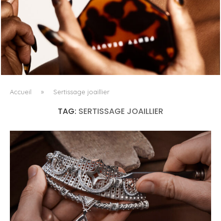
FENTY BEAUTY EXPLORE LA TEXTURE COMME LANGAGE
AVEC LE SUN STALK’R SOUFFLÉ...
Accueil
»
Sertissage joaillier
TAG:
SERTISSAGE JOAILLIER