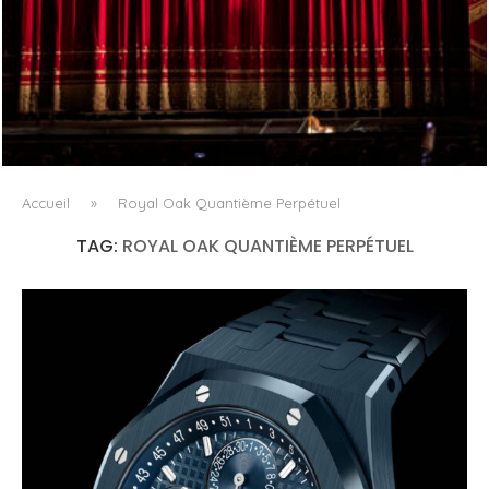
PORTRAIT MILANO, OU L’OPÉRA COMME ART DE SÉJOUR
Accueil
»
Royal Oak Quantième Perpétuel
TAG:
ROYAL OAK QUANTIÈME PERPÉTUEL