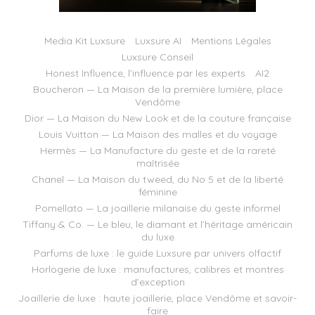
Media Kit Luxsure
Luxsure AI
Mentions Légales
Luxsure Conseil
Honest Influence, l’influence par les experts
AI2
Boucheron — La Maison de la première lumière, place
Vendôme
Dior — La Maison du New Look et de la couture française
Louis Vuitton — La Maison des malles et du voyage
Hermès — La Manufacture du geste et de la rareté
maîtrisée
Chanel — La Maison du tweed, du No 5 et de la liberté
féminine
Pomellato — La joaillerie milanaise du geste informel
Tiffany & Co. — Le bleu, le diamant et l’héritage américain
du luxe
Parfums de luxe : le guide Luxsure par univers olfactif
Horlogerie de luxe : manufactures, calibres et montres
d’exception
Joaillerie de luxe : haute joaillerie, place Vendôme et savoir-
faire