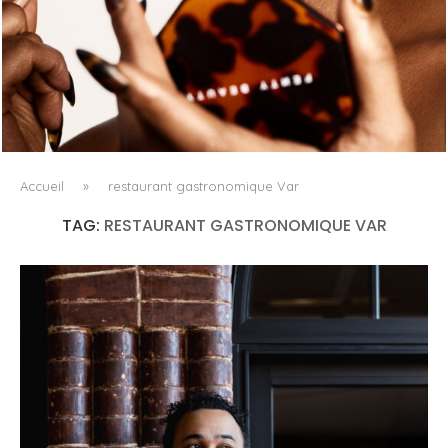
FENTY BEAUTY EXPLORE LA TEXTURE COMME LANGAGE
AVEC LE SUN STALK’R SOUFFLÉ...
Accueil
»
restaurant gastronomique Var
TAG:
RESTAURANT GASTRONOMIQUE VAR