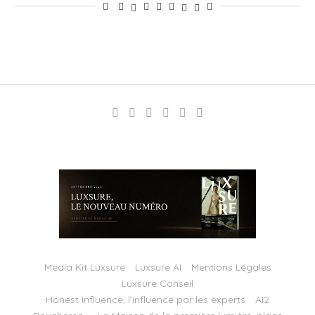
Media Kit Luxsure
Luxsure AI
Mentions Légales
Luxsure Conseil
Honest Influence, l’influence par les experts
AI2