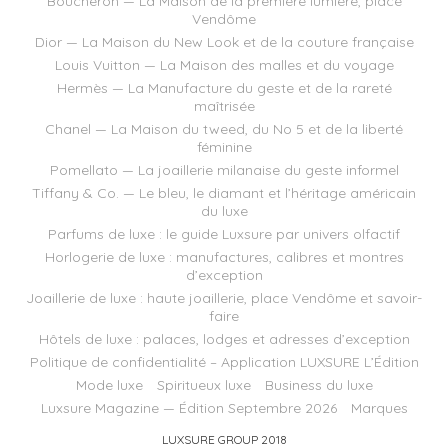
Boucheron — La Maison de la première lumière, place
Vendôme
Dior — La Maison du New Look et de la couture française
Louis Vuitton — La Maison des malles et du voyage
Hermès — La Manufacture du geste et de la rareté
maîtrisée
Chanel — La Maison du tweed, du No 5 et de la liberté
féminine
Pomellato — La joaillerie milanaise du geste informel
Tiffany & Co. — Le bleu, le diamant et l’héritage américain
du luxe
Parfums de luxe : le guide Luxsure par univers olfactif
Horlogerie de luxe : manufactures, calibres et montres
d’exception
Joaillerie de luxe : haute joaillerie, place Vendôme et savoir-
faire
Hôtels de luxe : palaces, lodges et adresses d’exception
Politique de confidentialité – Application LUXSURE L’Édition
Mode luxe
Spiritueux luxe
Business du luxe
Luxsure Magazine — Édition Septembre 2026
Marques
LUXSURE GROUP 2018