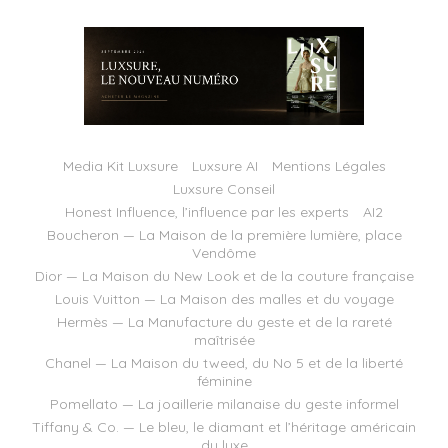
Media Kit Luxsure
Luxsure AI
Mentions Légales
Luxsure Conseil
Honest Influence, l’influence par les experts
AI2
Boucheron — La Maison de la première lumière, place
Vendôme
Dior — La Maison du New Look et de la couture française
Louis Vuitton — La Maison des malles et du voyage
Hermès — La Manufacture du geste et de la rareté
maîtrisée
Chanel — La Maison du tweed, du No 5 et de la liberté
féminine
Pomellato — La joaillerie milanaise du geste informel
Tiffany & Co. — Le bleu, le diamant et l’héritage américain
du luxe