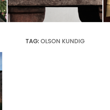
U
PORT CHARLOTTE 10 : CE QUE 40 PPM DIT
D’UNE RÉCOMPENSE SANS...
by
Pascal Iakovou
TAG:
OLSON KUNDIG