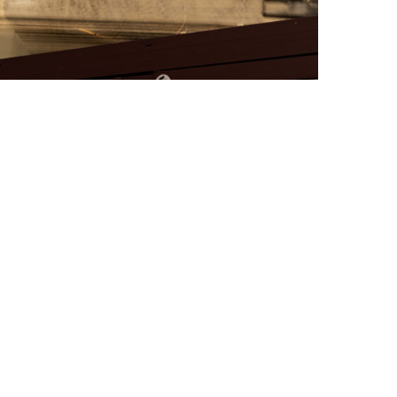
FAT BELLY, LA RÔTISSERIE ASIATIQUE COMME
CUISINE DU TEMPS LONG
by
PASCAL IAKOVOU