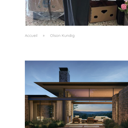
LE BAULETTO DE MM6 MAISON MARGIELA, O
LA GÉOMÉTRIE COMME SEUL ORNEMENT
by
Pascal Iakovou
Accueil
»
Olson Kundig