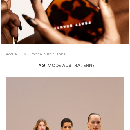
FENTY BEAUTY EXPLORE LA TEXTURE COMME LANGAGE
AVEC LE SUN STALK’R SOUFFLÉ...
Accueil
»
mode australienne
TAG:
MODE AUSTRALIENNE