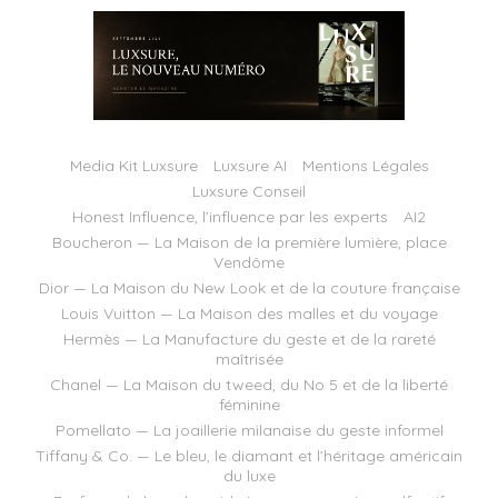
Media Kit Luxsure
Luxsure AI
Mentions Légales
Luxsure Conseil
Honest Influence, l’influence par les experts
AI2
Boucheron — La Maison de la première lumière, place
Vendôme
Dior — La Maison du New Look et de la couture française
Louis Vuitton — La Maison des malles et du voyage
Hermès — La Manufacture du geste et de la rareté
maîtrisée
Chanel — La Maison du tweed, du No 5 et de la liberté
féminine
Pomellato — La joaillerie milanaise du geste informel
Tiffany & Co. — Le bleu, le diamant et l’héritage américain
du luxe