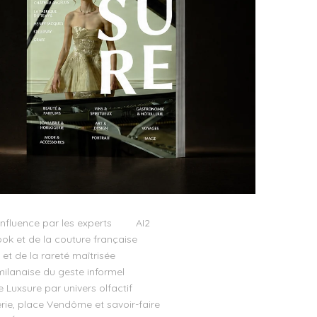
influence par les experts
AI2
ok et de la couture française
t de la rareté maîtrisée
milanaise du geste informel
e Luxsure par univers olfactif
llerie, place Vendôme et savoir-faire