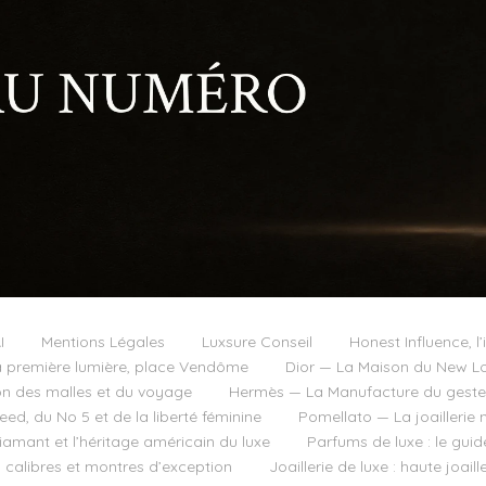
I
Mentions Légales
Luxsure Conseil
Honest Influence, l’
 première lumière, place Vendôme
Dior — La Maison du New Lo
on des malles et du voyage
Hermès — La Manufacture du geste e
d, du No 5 et de la liberté féminine
Pomellato — La joaillerie 
diamant et l’héritage américain du luxe
Parfums de luxe : le guid
, calibres et montres d’exception
Joaillerie de luxe : haute joai