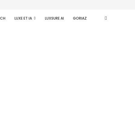
ECH
LUXE ET IA
LUXSURE AI
GORIAZ