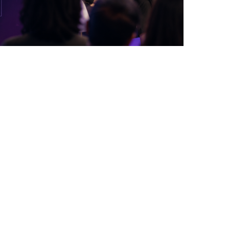
DANS LA TECH, LA PARITÉ N’EST PLUS UN
SUJET D’IMAGE MAIS DE...
by
Pascal Iakovou