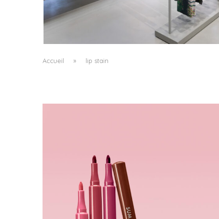
ISSEY MIYAKE AU 45 MADISON AVENUE : LE
PLI COMME PRINCIPE ARCHITECTURAL
by
Pascal Iakovou
Accueil
»
lip stain