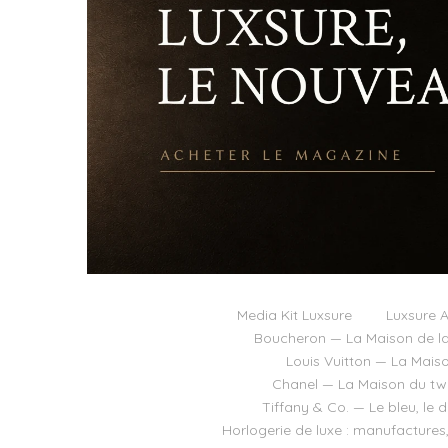
Media Kit Luxsure
Luxsure A
Boucheron — La Maison de la
Louis Vuitton — La Mais
Chanel — La Maison du twee
Tiffany & Co. — Le bleu, le 
Horlogerie de luxe : manufactures