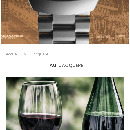
TAG HEUER FORMULA 1 SOLARGRAPH X INDY 500, LA
MONTRE-OUTIL COMME MANIFESTE...
Accueil
»
Jacquère
TAG:
JACQUÈRE