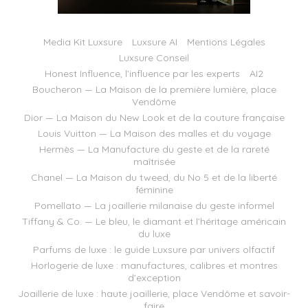
Media Kit Luxsure
Luxsure AI
Mentions Légales
Luxsure Conseil
Honest Influence, l’influence par les experts
AI2
Boucheron — La Maison de la première lumière, place
Vendôme
Dior — La Maison du New Look et de la couture française
Louis Vuitton — La Maison des malles et du voyage
Hermès — La Manufacture du geste et de la rareté
maîtrisée
Chanel — La Maison du tweed, du No 5 et de la liberté
féminine
Pomellato — La joaillerie milanaise du geste informel
Tiffany & Co. — Le bleu, le diamant et l’héritage américain
du luxe
Parfums de luxe : le guide Luxsure par univers olfactif
Horlogerie de luxe : manufactures, calibres et montres
d’exception
Joaillerie de luxe : haute joaillerie, place Vendôme et savoir-
faire