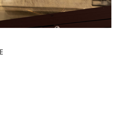
FAT BELLY, LA RÔTISSERIE ASIATIQUE COMME
CUISINE DU TEMPS LONG
by
PASCAL IAKOVOU
E