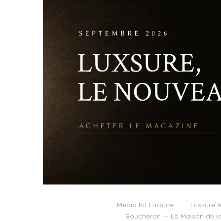
Media Kit Luxsure
Luxsure A
Boucheron — La Maison de la