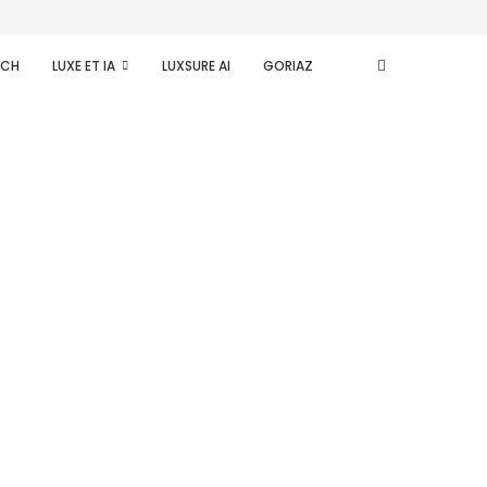
ECH
LUXE ET IA
LUXSURE AI
GORIAZ