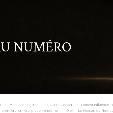
I
Mentions Légales
Luxsure Conseil
Honest Influence, l’
 première lumière, place Vendôme
Dior — La Maison du New Lo