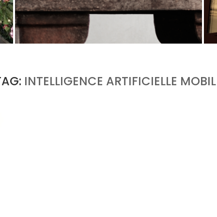
U
PORT CHARLOTTE 10 : CE QUE 40 PPM DIT
D’UNE RÉCOMPENSE SANS...
by
Pascal Iakovou
TAG:
INTELLIGENCE ARTIFICIELLE MOBIL