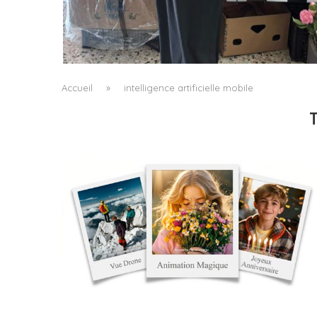
LE BAULETTO DE MM6 MAISON MARGIELA, O
LA GÉOMÉTRIE COMME SEUL ORNEMENT
by
Pascal Iakovou
Accueil
»
intelligence artificielle mobile