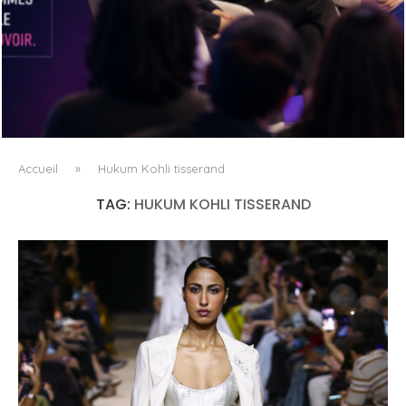
DANS LA TECH, LA PARITÉ N’EST PLUS UN SUJET D’IMAGE
MAIS DE...
Accueil
»
Hukum Kohli tisserand
TAG:
HUKUM KOHLI TISSERAND