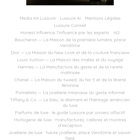
Media Kit Luxsure
Luxsure AI
Mentions Légales
Luxsure Conseil
Honest Influence, l’influence par les experts
AI2
Boucheron — La Maison de la première lumière, place
Vendôme
Dior — La Maison du New Look et de la couture française
Louis Vuitton — La Maison des malles et du voyage
Hermès — La Manufacture du geste et de la rareté
maîtrisée
Chanel — La Maison du tweed, du No 5 et de la liberté
féminine
Pomellato — La joaillerie milanaise du geste informel
Tiffany & Co. — Le bleu, le diamant et l’héritage américain
du luxe
Parfums de luxe : le guide Luxsure par univers olfactif
Horlogerie de luxe : manufactures, calibres et montres
d’exception
Joaillerie de luxe : haute joaillerie, place Vendôme et savoir-
faire