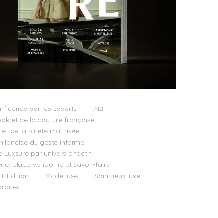
influence par les experts
AI2
ok et de la couture française
t de la rareté maîtrisée
milanaise du geste informel
e Luxsure par univers olfactif
llerie, place Vendôme et savoir-faire
 L’Édition
Mode luxe
Spiritueux luxe
rques