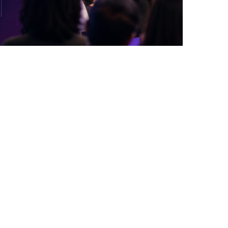
DANS LA TECH, LA PARITÉ N’EST PLUS UN
SUJET D’IMAGE MAIS DE...
by
Pascal Iakovou