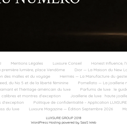
I
Mentions Légales
Luxsure Conseil
Honest Influence, l’
 première lumière, place Vendôme
Dior — La Maison du New Lo
on des malles et du voyage
Hermès — La Manufacture du geste e
d, du No 5 et de la liberté féminine
Pomellato — La joaillerie 
diamant et l’héritage américain du luxe
Parfums de luxe : le guid
, calibres et montres d’exception
Joaillerie de luxe : haute joai
s d’exception
Politique de confidentialité – Application LUXSURE
ss du luxe
Luxsure Magazine — Édition Septembre 2026
Ma
LUXSURE GROUP 2018
WordPress Hosting powered by SaaS Web