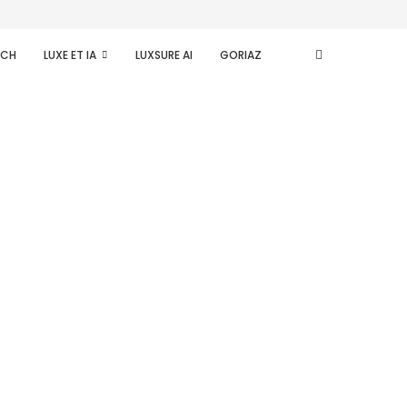
ECH
LUXE ET IA
LUXSURE AI
GORIAZ