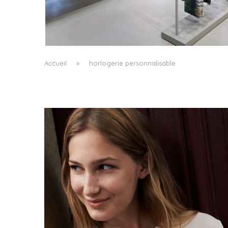
ISSEY MIYAKE AU 45 MADISON AVENUE : LE
PLI COMME PRINCIPE ARCHITECTURAL
by
Pascal Iakovou
Accueil
»
horlogerie personnalisable