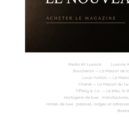
Media Kit Luxsure
Luxsure A
Boucheron — La Maison de la
Louis Vuitton — La Mais
Chanel — La Maison du twee
Tiffany & Co. — Le bleu, le 
Horlogerie de luxe : manufactures
Hôtels de luxe : palaces, lodges et adresse
Busine