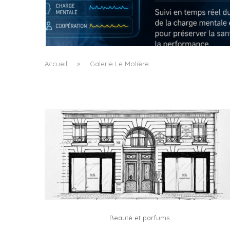
QUAND LA MACHINE APPREND À LIRE LA
FATIGUE DU CHIRURGIEN
by
Pascal Iakovou
Accueil
»
Galerie Le Molière
Beauté et parfums