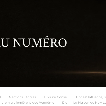
I
Mentions Légales
Luxsure Conseil
Honest Influence, l’
 première lumière, place Vendôme
Dior — La Maison du New Lo