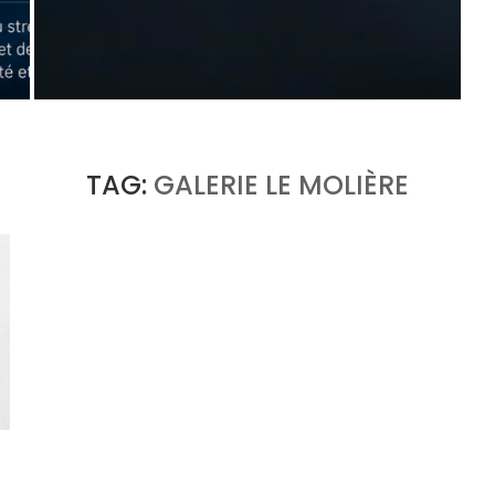
QUAND LE LAURÉAT DEVIENT JURY : TIFFANY
& CO. ET LA QUESTION...
by
Pascal Iakovou
TAG:
GALERIE LE MOLIÈRE