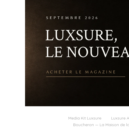
Media Kit Luxsure
Luxsure A
Boucheron — La Maison de la