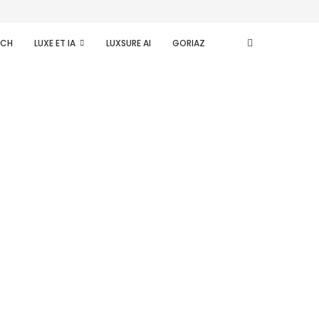
ECH
LUXE ET IA
LUXSURE AI
GORIAZ