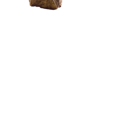
À WINGEN-SUR-MODER, QUINZE ANS DE
CRISTAL COMME TERRAIN D’ÉPREUVE
by
Pascal Iakovou