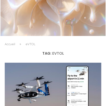
WHITE BLOOD, OU LE RETOUR DU FLORAL COMME
MATIÈRE VIVANTE
Accueil
»
eVTOL
TAG:
EVTOL