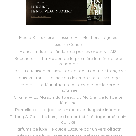
Media Kit Luxsure
Luxsure AI
Mentions Légales
Luxsure Conseil
Honest Influence, l’influence par les experts
AI2
Boucheron — La Maison de la première lumière, place
Vendôme
Dior — La Maison du New Look et de la couture française
Louis Vuitton — La Maison des malles et du voyage
Hermès — La Manufacture du geste et de la rareté
maîtrisée
Chanel — La Maison du tweed, du No 5 et de la liberté
féminine
Pomellato — La joaillerie milanaise du geste informel
Tiffany & Co. — Le bleu, le diamant et l’héritage américain
du luxe
Parfums de luxe : le guide Luxsure par univers olfactif