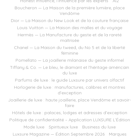
Honest Influence, l’influence par les experts
AI2
Boucheron — La Maison de la première lumière, place
Vendôme
Dior — La Maison du New Look et de la couture française
Louis Vuitton — La Maison des malles et du voyage
Hermès — La Manufacture du geste et de la rareté
maîtrisée
Chanel — La Maison du tweed, du No 5 et de la liberté
féminine
Pomellato — La joaillerie milanaise du geste informel
Tiffany & Co. — Le bleu, le diamant et l’héritage américain
du luxe
Parfums de luxe : le guide Luxsure par univers olfactif
Horlogerie de luxe : manufactures, calibres et montres
d’exception
Joaillerie de luxe : haute joaillerie, place Vendôme et savoir-
faire
Hôtels de luxe : palaces, lodges et adresses d’exception
Politique de confidentialité – Application LUXSURE L’Édition
Mode luxe
Spiritueux luxe
Business du luxe
Luxsure Magazine — Édition Septembre 2026
Marques