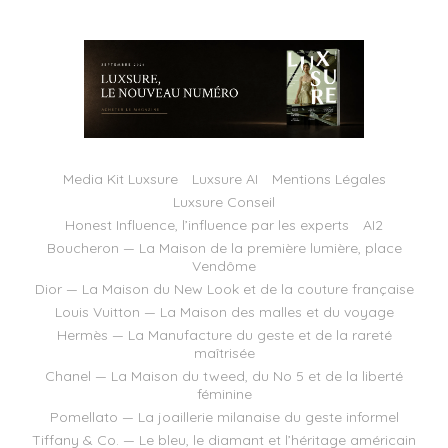
Media Kit Luxsure
Luxsure AI
Mentions Légales
Luxsure Conseil
Honest Influence, l’influence par les experts
AI2
Boucheron — La Maison de la première lumière, place
Vendôme
Dior — La Maison du New Look et de la couture française
Louis Vuitton — La Maison des malles et du voyage
Hermès — La Manufacture du geste et de la rareté
maîtrisée
Chanel — La Maison du tweed, du No 5 et de la liberté
féminine
Pomellato — La joaillerie milanaise du geste informel
Tiffany & Co. — Le bleu, le diamant et l’héritage américain