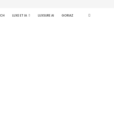
ECH
LUXE ET IA
LUXSURE AI
GORIAZ