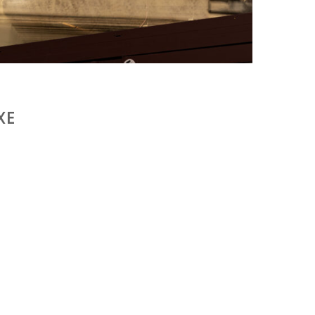
FAT BELLY, LA RÔTISSERIE ASIATIQUE COMME
CUISINE DU TEMPS LONG
by
PASCAL IAKOVOU
XE