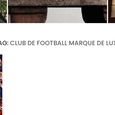
U
PORT CHARLOTTE 10 : CE QUE 40 PPM DIT
D’UNE RÉCOMPENSE SANS...
by
Pascal Iakovou
AG:
CLUB DE FOOTBALL MARQUE DE LU