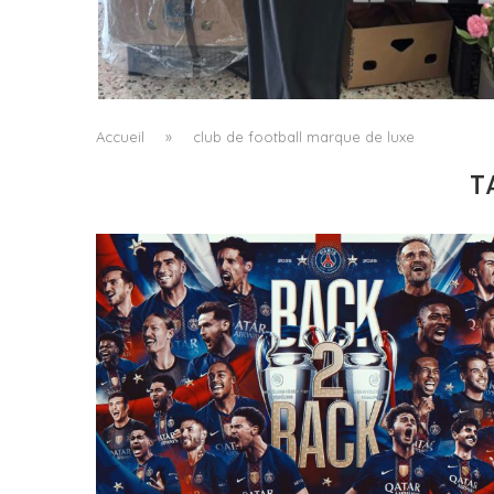
LE BAULETTO DE MM6 MAISON MARGIELA, O
LA GÉOMÉTRIE COMME SEUL ORNEMENT
by
Pascal Iakovou
Accueil
»
club de football marque de luxe
T