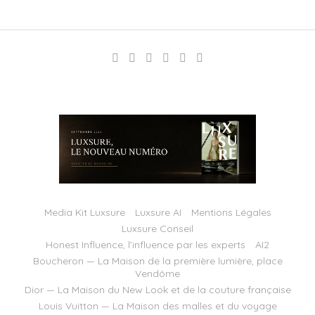
Media Kit Luxsure
Luxsure AI
Mentions Légales
Luxsure Conseil
Honest Influence, l’influence par les experts
AI2
Boucheron — La Maison de la première lumière, place
Vendôme
Dior — La Maison du New Look et de la couture française
Louis Vuitton — La Maison des malles et du voyage