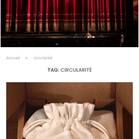
PORTRAIT MILANO, OU L’OPÉRA COMME ART DE SÉJOUR
Accueil
»
circularité
TAG:
CIRCULARITÉ