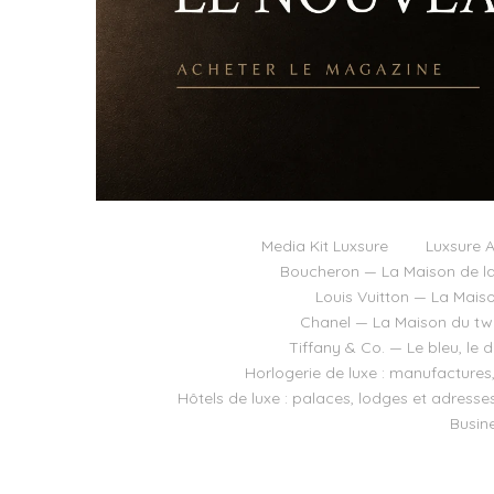
Media Kit Luxsure
Luxsure A
Boucheron — La Maison de la
Louis Vuitton — La Mais
Chanel — La Maison du twee
Tiffany & Co. — Le bleu, le 
Horlogerie de luxe : manufactures
Hôtels de luxe : palaces, lodges et adresse
Busine