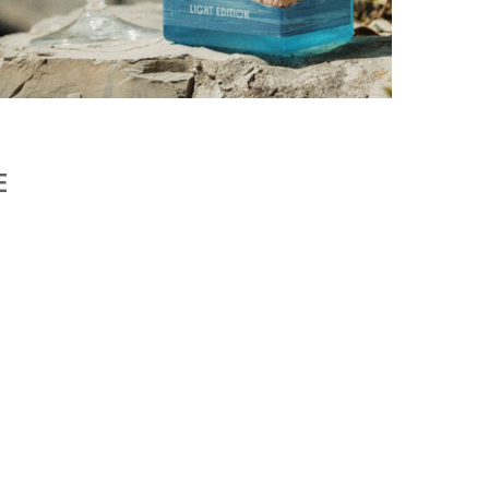
PORTOFINO CHERCHE L’INTENSITÉ À VINGT
DEGRÉS
by
PASCAL IAKOVOU
E