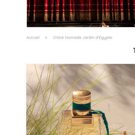
PORTRAIT MILANO, OU L’OPÉRA COMME AR
DE SÉJOUR
by
Pascal Iakovou
Accueil
»
Chloé Nomade Jardin d'Égypte