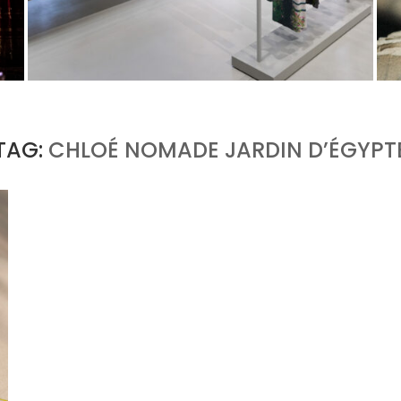
T
ISSEY MIYAKE AU 45 MADISON AVENUE : LE
PLI COMME PRINCIPE ARCHITECTURAL
by
Pascal Iakovou
TAG:
CHLOÉ NOMADE JARDIN D’ÉGYPT