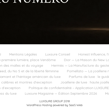
I
Mentions Légales
Luxsure Conseil
Honest Influence, l’
 première lumière, place Vendôme
Dior — La Maison du New Lo
on des malles et du voyage
Hermès — La Manufacture du geste e
d, du No 5 et de la liberté féminine
Pomellato — La joaillerie 
diamant et l’héritage américain du luxe
Parfums de luxe : le guid
, calibres et montres d’exception
Joaillerie de luxe : haute joai
s d’exception
Politique de confidentialité – Application LUXSURE
ss du luxe
Luxsure Magazine — Édition Septembre 2026
Ma
LUXSURE GROUP 2018
WordPress Hosting powered by SaaS Web