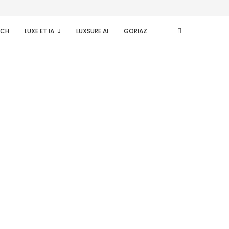
ECH
LUXE ET IA
LUXSURE AI
GORIAZ