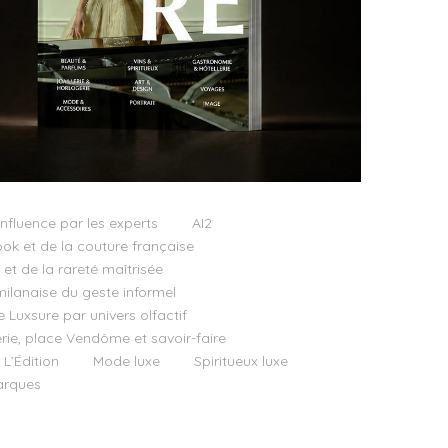
influence par les experts
AI2
ok et de la couture française
t de la rareté maîtrisée
milanaise du geste informel
e Luxsure par univers olfactif
llerie, place Vendôme et savoir-faire
 L’Édition
Mode luxe
Spiritueux luxe
rques