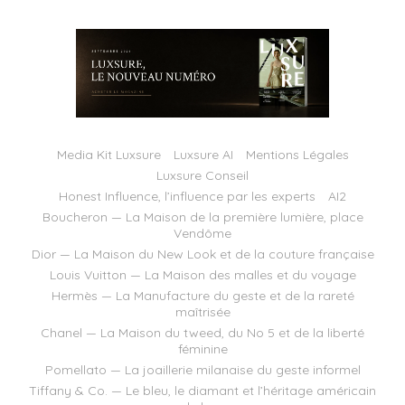
Media Kit Luxsure
Luxsure AI
Mentions Légales
Luxsure Conseil
Honest Influence, l’influence par les experts
AI2
Boucheron — La Maison de la première lumière, place
Vendôme
Dior — La Maison du New Look et de la couture française
Louis Vuitton — La Maison des malles et du voyage
Hermès — La Manufacture du geste et de la rareté
maîtrisée
Chanel — La Maison du tweed, du No 5 et de la liberté
féminine
Pomellato — La joaillerie milanaise du geste informel
Tiffany & Co. — Le bleu, le diamant et l’héritage américain