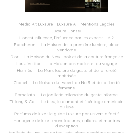
Media Kit Luxsure
Luxsure AI
Mentions Légales
Luxsure Conseil
Honest Influence, l’influence par les experts
AI2
Boucheron — La Maison de la première lumière, place
Vendôme
Dior — La Maison du New Look et de la couture française
Louis Vuitton — La Maison des malles et du voyage
Hermès — La Manufacture du geste et de la rareté
maîtrisée
Chanel — La Maison du tweed, du No 5 et de la liberté
féminine
Pomellato — La joaillerie milanaise du geste informel
Tiffany & Co. — Le bleu, le diamant et l’héritage américain
du luxe
Parfums de luxe : le guide Luxsure par univers olfactif
Horlogerie de luxe : manufactures, calibres et montres
d’exception
Joaillerie de luxe : haute joaillerie, place Vendôme et savoir-