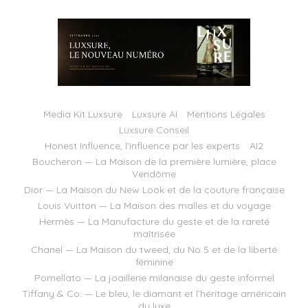
Media Kit Luxsure
Luxsure AI
Mentions Légales
Luxsure Conseil
Honest Influence, l’influence par les experts
AI2
Boucheron — La Maison de la première lumière, place
Vendôme
Dior — La Maison du New Look et de la couture française
Louis Vuitton — La Maison des malles et du voyage
Hermès — La Manufacture du geste et de la rareté
maîtrisée
Chanel — La Maison du tweed, du No 5 et de la liberté
féminine
Pomellato — La joaillerie milanaise du geste informel
Tiffany & Co. — Le bleu, le diamant et l’héritage américain
du luxe