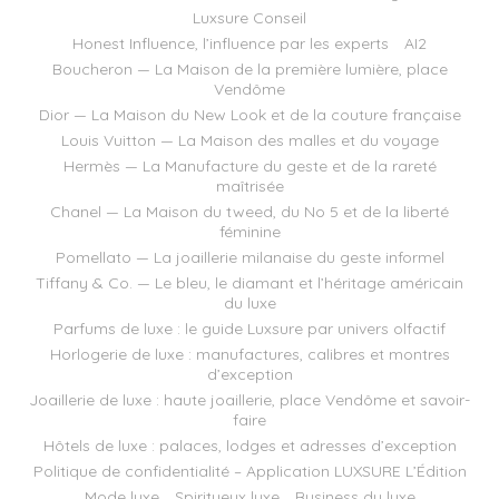
Luxsure Conseil
Honest Influence, l’influence par les experts
AI2
Boucheron — La Maison de la première lumière, place
Vendôme
Dior — La Maison du New Look et de la couture française
Louis Vuitton — La Maison des malles et du voyage
Hermès — La Manufacture du geste et de la rareté
maîtrisée
Chanel — La Maison du tweed, du No 5 et de la liberté
féminine
Pomellato — La joaillerie milanaise du geste informel
Tiffany & Co. — Le bleu, le diamant et l’héritage américain
du luxe
Parfums de luxe : le guide Luxsure par univers olfactif
Horlogerie de luxe : manufactures, calibres et montres
d’exception
Joaillerie de luxe : haute joaillerie, place Vendôme et savoir-
faire
Hôtels de luxe : palaces, lodges et adresses d’exception
Politique de confidentialité – Application LUXSURE L’Édition
Mode luxe
Spiritueux luxe
Business du luxe