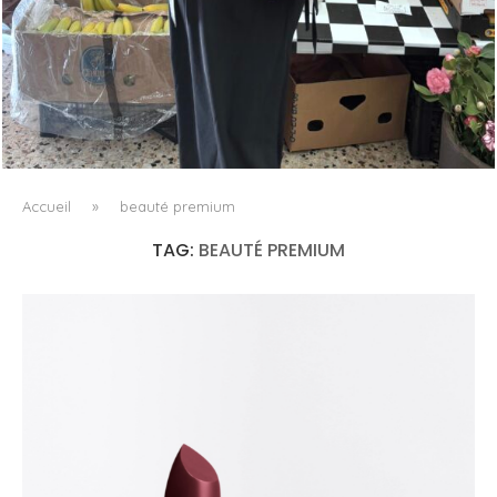
LE BAULETTO DE MM6 MAISON MARGIELA, OU LA
GÉOMÉTRIE COMME SEUL ORNEMENT
Accueil
»
beauté premium
TAG:
BEAUTÉ PREMIUM