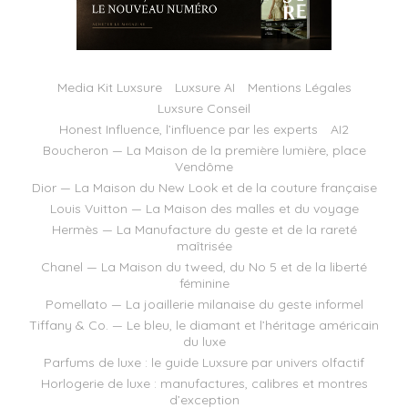
Media Kit Luxsure
Luxsure AI
Mentions Légales
Luxsure Conseil
Honest Influence, l’influence par les experts
AI2
Boucheron — La Maison de la première lumière, place
Vendôme
Dior — La Maison du New Look et de la couture française
Louis Vuitton — La Maison des malles et du voyage
Hermès — La Manufacture du geste et de la rareté
maîtrisée
Chanel — La Maison du tweed, du No 5 et de la liberté
féminine
Pomellato — La joaillerie milanaise du geste informel
Tiffany & Co. — Le bleu, le diamant et l’héritage américain
du luxe
Parfums de luxe : le guide Luxsure par univers olfactif
Horlogerie de luxe : manufactures, calibres et montres
d’exception