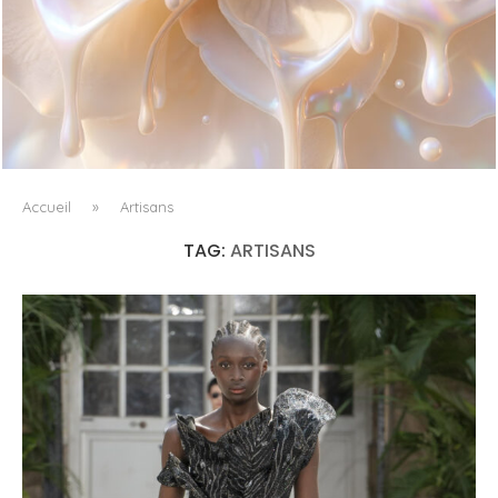
WHITE BLOOD, OU LE RETOUR DU FLORAL COMME
MATIÈRE VIVANTE
Accueil
»
Artisans
TAG:
ARTISANS