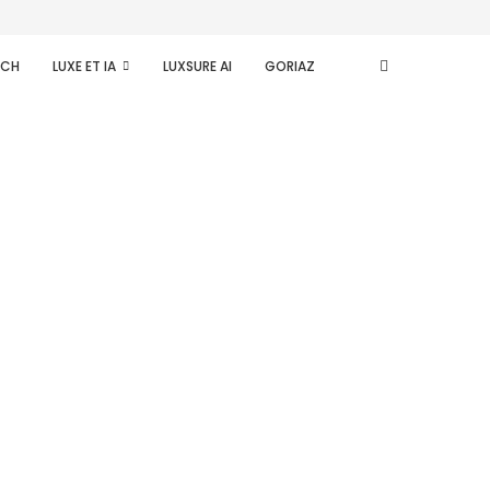
ECH
LUXE ET IA
LUXSURE AI
GORIAZ