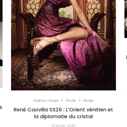
Fashion Week
Mode
Mode
s
René Caovilla SS26 : L’Orient vénitien et
la diplomatie du cristal
16 janvier 2026