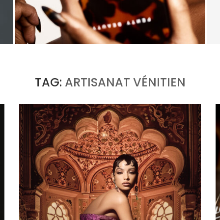
FENTY BEAUTY EXPLORE LA TEXTURE COMME
LANGAGE AVEC LE SUN STALK’R SOUFFLÉ...
by
Pascal Iakovou
TAG:
ARTISANAT VÉNITIEN