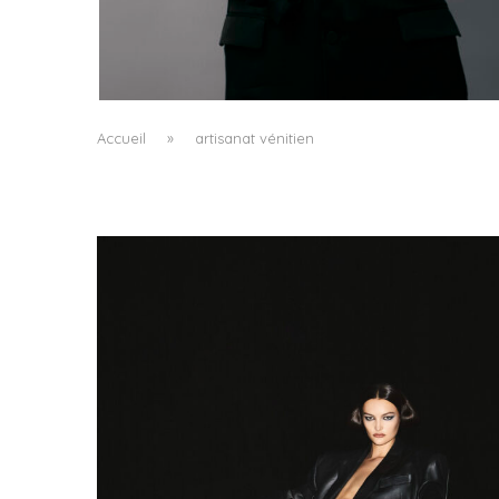
L’ÉMERGENCE D’UNE NOUVELLE
CARTOGRAPHIE CULTURELLE DU LUXE...
by
Pascal Iakovou
Accueil
»
artisanat vénitien