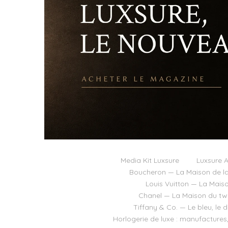
Media Kit Luxsure
Luxsure A
Boucheron — La Maison de la
Louis Vuitton — La Mais
Chanel — La Maison du twee
Tiffany & Co. — Le bleu, le 
Horlogerie de luxe : manufactures