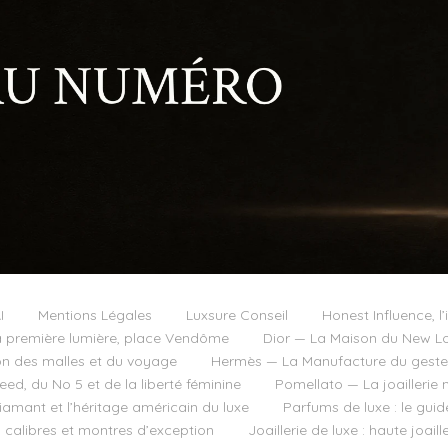
I
Mentions Légales
Luxsure Conseil
Honest Influence, l’
 première lumière, place Vendôme
Dior — La Maison du New Lo
on des malles et du voyage
Hermès — La Manufacture du geste e
d, du No 5 et de la liberté féminine
Pomellato — La joaillerie 
diamant et l’héritage américain du luxe
Parfums de luxe : le guid
, calibres et montres d’exception
Joaillerie de luxe : haute joai