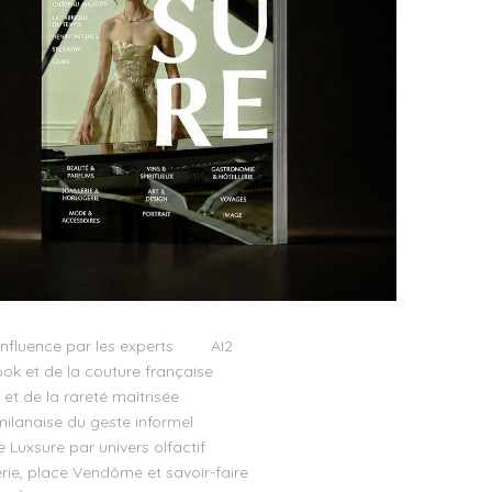
influence par les experts
AI2
ok et de la couture française
t de la rareté maîtrisée
milanaise du geste informel
e Luxsure par univers olfactif
llerie, place Vendôme et savoir-faire