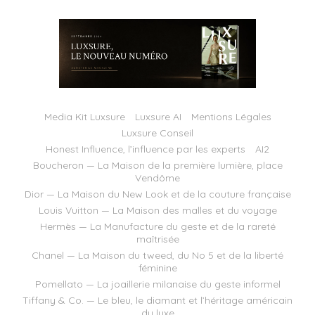
Media Kit Luxsure
Luxsure AI
Mentions Légales
Luxsure Conseil
Honest Influence, l’influence par les experts
AI2
Boucheron — La Maison de la première lumière, place
Vendôme
Dior — La Maison du New Look et de la couture française
Louis Vuitton — La Maison des malles et du voyage
Hermès — La Manufacture du geste et de la rareté
maîtrisée
Chanel — La Maison du tweed, du No 5 et de la liberté
féminine
Pomellato — La joaillerie milanaise du geste informel
Tiffany & Co. — Le bleu, le diamant et l’héritage américain
du luxe