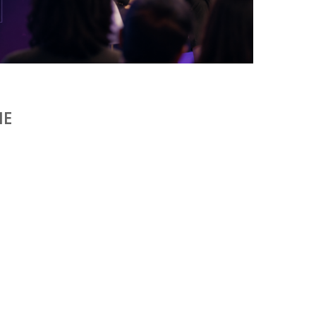
DANS LA TECH, LA PARITÉ N’EST PLUS UN
SUJET D’IMAGE MAIS DE...
by
Pascal Iakovou
ME