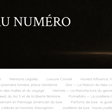
I
Mentions Légales
Luxsure Conseil
Honest Influence, l’
 première lumière, place Vendôme
Dior — La Maison du New Lo
on des malles et du voyage
Hermès — La Manufacture du geste e
d, du No 5 et de la liberté féminine
Pomellato — La joaillerie 
diamant et l’héritage américain du luxe
Parfums de luxe : le guid
, calibres et montres d’exception
Joaillerie de luxe : haute joai