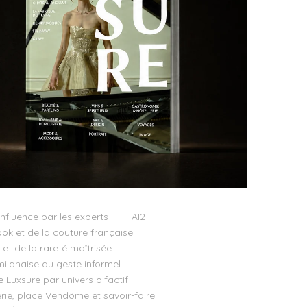
influence par les experts
AI2
ok et de la couture française
t de la rareté maîtrisée
milanaise du geste informel
e Luxsure par univers olfactif
llerie, place Vendôme et savoir-faire