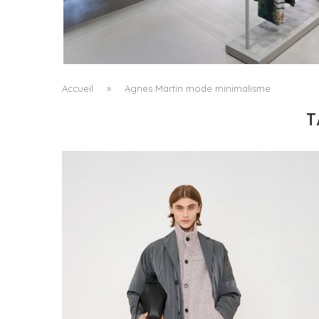
ISSEY MIYAKE AU 45 MADISON AVENUE : LE
PLI COMME PRINCIPE ARCHITECTURAL
by
Pascal Iakovou
Accueil
»
Agnes Martin mode minimalisme
T