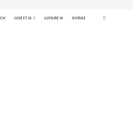
ECH
LUXE ET IA
LUXSURE AI
GORIAZ