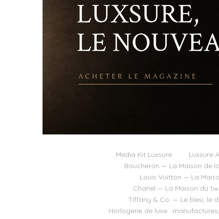
Media Kit Luxsure
Luxsure A
Boucheron — La Maison de la
Louis Vuitton — La Mais
Chanel — La Maison du twee
Tiffany & Co. — Le bleu, le 
Horlogerie de luxe : manufactures