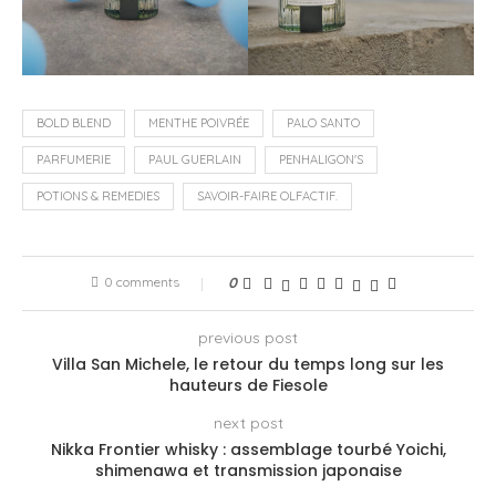
BOLD BLEND
MENTHE POIVRÉE
PALO SANTO
PARFUMERIE
PAUL GUERLAIN
PENHALIGON'S
POTIONS & REMEDIES
SAVOIR-FAIRE OLFACTIF.
0 comments
0
previous post
Villa San Michele, le retour du temps long sur les
hauteurs de Fiesole
next post
Nikka Frontier whisky : assemblage tourbé Yoichi,
shimenawa et transmission japonaise