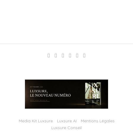
Media Kit Luxsure
Luxsure AI
Mentions Légales
Luxsure Conseil