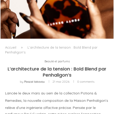
FENTY BEAUTY EXPLORE LA TEXTURE COMME LANGAGE
AVEC LE SUN STALK’R SOUFFLÉ...
Accueil
»
L’architecture de la tension : Bold Blend par
Penhaligon’s
Beauté et parfums
L’architecture de la tension : Bold Blend par
Penhaligon’s
by
Pascal Iakovou
21 mai 2026
0 comments
Lancée le deux mars au sein de la collection Potions &
Remedies
, la nouvelle composition de la Maison Penhaligon’s
relève d’une ingénierie olfactive précise
. Pensée par le