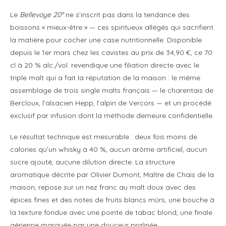
Le
Bellevoye 20°
ne s’inscrit pas dans la tendance des
boissons « mieux-être » — ces spiritueux allégés qui sacrifient
la matière pour cocher une case nutritionnelle. Disponible
depuis le 1er mars chez les cavistes au prix de 34,90 €, ce 70
cl à 20 % alc./vol. revendique une filiation directe avec le
triple malt qui a fait la réputation de la maison : le même
assemblage de trois single malts français — le charentais de
Bercloux, l’alsacien Hepp, l’alpin de Vercors — et un procédé
exclusif par infusion dont la méthode demeure confidentielle.
Le résultat technique est mesurable : deux fois moins de
calories qu’un whisky à 40 %, aucun arôme artificiel, aucun
sucre ajouté, aucune dilution directe. La structure
aromatique décrite par Olivier Dumont, Maître de Chais de la
maison, repose sur un nez franc au malt doux avec des
épices fines et des notes de fruits blancs mûrs, une bouche à
la texture fondue avec une pointe de tabac blond, une finale
aérienne marquée par une douceur pralinée.