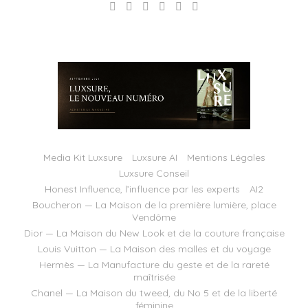
Media Kit Luxsure
Luxsure AI
Mentions Légales
Luxsure Conseil
Honest Influence, l’influence par les experts
AI2
Boucheron — La Maison de la première lumière, place
Vendôme
Dior — La Maison du New Look et de la couture française
Louis Vuitton — La Maison des malles et du voyage
Hermès — La Manufacture du geste et de la rareté
maîtrisée
Chanel — La Maison du tweed, du No 5 et de la liberté
féminine