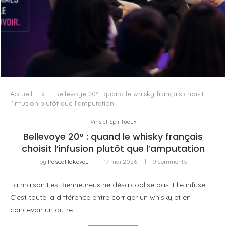
DANS LA TECH, LA PARITÉ N’EST PLUS UN SUJET D’IMAGE
MAIS DE...
Accueil
»
Bellevoye 20° : quand le whisky français choisit
l’infusion plutôt que l’amputation
Vins et Spiritueux
Bellevoye 20° : quand le whisky français
choisit l’infusion plutôt que l’amputation
by
Pascal Iakovou
17 mai 2026
0 comments
La maison Les Bienheureux ne désalcoolise pas. Elle infuse.
C’est toute la différence entre corriger un whisky et en
concevoir un autre.