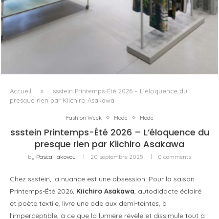
ISSEY MIYAKE AU 45 MADISON AVENUE : LE PLI COMME
PRINCIPE ARCHITECTURAL
Accueil
»
ssstein Printemps-Été 2026 – L’éloquence du
presque rien par Kiichiro Asakawa
Fashion Week
Mode
Mode
ssstein Printemps-Été 2026 – L’éloquence du
presque rien par Kiichiro Asakawa
by
Pascal Iakovou
20 septembre 2025
0 comments
Chez ssstein, la nuance est une obsession. Pour la saison
Printemps-Été 2026,
Kiichiro Asakawa
, autodidacte éclairé
et poète textile, livre une ode aux demi-teintes, à
l’imperceptible, à ce que la lumière révèle et dissimule tout à