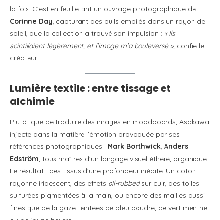
la fois. C’est en feuilletant un ouvrage photographique de
Corinne Day
, capturant des pulls empilés dans un rayon de
soleil, que la collection a trouvé son impulsion :
« Ils
scintillaient légèrement, et l’image m’a bouleversé »,
confie le
créateur.
Lumière textile : entre tissage et
alchimie
Plutôt que de traduire des images en moodboards, Asakawa
injecte dans la matière l’émotion provoquée par ses
références photographiques :
Mark Borthwick
,
Anders
Edström
, tous maîtres d’un langage visuel éthéré, organique.
Le résultat : des tissus d’une profondeur inédite. Un coton-
rayonne iridescent, des effets
oil-rubbed
sur cuir, des toiles
sulfurées pigmentées à la main, ou encore des mailles aussi
fines que de la gaze teintées de bleu poudre, de vert menthe
ou de jaune beurre.